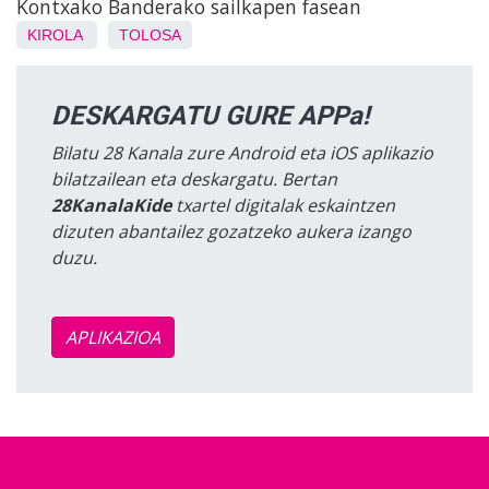
Kontxako Banderako sailkapen fasean
KIROLA
TOLOSA
DESKARGATU GURE APPa!
Bilatu 28 Kanala zure Android eta iOS aplikazio
bilatzailean eta deskargatu. Bertan
28KanalaKide
txartel digitalak eskaintzen
dizuten abantailez gozatzeko aukera izango
duzu.
APLIKAZIOA