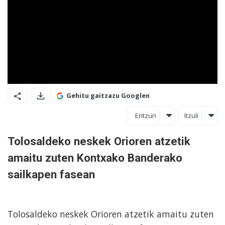
Gehitu gaitzazu Googlen
Entzun
Itzuli
Tolosaldeko neskek Orioren atzetik
amaitu zuten Kontxako Banderako
sailkapen fasean
Tolosaldeko neskek Orioren atzetik amaitu zuten