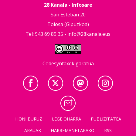
28 Kanala - Infosare
San Esteban 20
Tolosa (Gipuzkoa)
Tel: 943 69 89 35 -
info@28kanala.eus
Codesyntaxek garatua
HONI BURUZ
LEGE OHARRA
PUBLIZITATEA
ARAUAK
HARREMANETARAKO
RSS