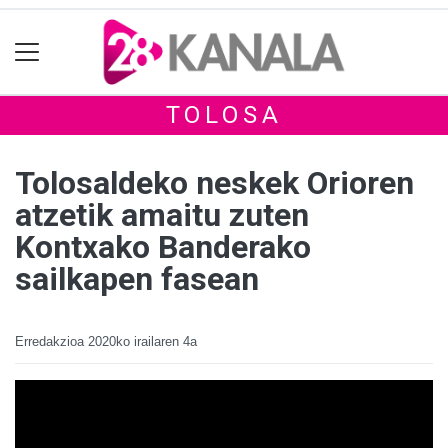
TOLOSA
Tolosaldeko neskek Orioren
atzetik amaitu zuten
Kontxako Banderako
sailkapen fasean
Erredakzioa
2020ko irailaren 4a