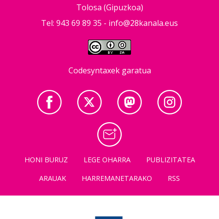
Tolosa (Gipuzkoa)
Tel: 943 69 89 35 -
info@28kanala.eus
Codesyntaxek garatua
HONI BURUZ
LEGE OHARRA
PUBLIZITATEA
ARAUAK
HARREMANETARAKO
RSS