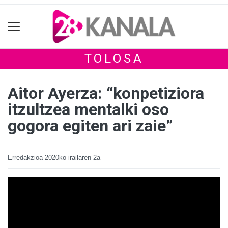
TOLOSA
Aitor Ayerza: “konpetiziora
itzultzea mentalki oso
gogora egiten ari zaie”
Erredakzioa
2020ko irailaren 2a