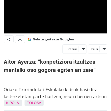
Gehitu gaitzazu Googlen
Entzun
Itzuli
Aitor Ayerza: “konpetiziora itzultzea
mentalki oso gogora egiten ari zaie”
Oriako Txirrindulari Eskolako kideak hasi dira
lasterketetan parte hartzen, neurri berrien artean
KIROLA
TOLOSA