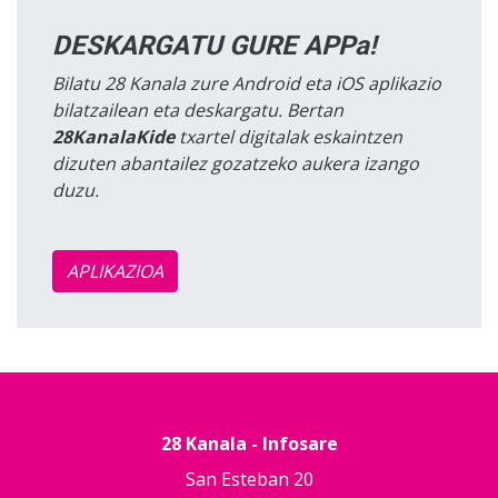
DESKARGATU GURE APPa!
Bilatu 28 Kanala zure Android eta iOS aplikazio
bilatzailean eta deskargatu. Bertan
28KanalaKide
txartel digitalak eskaintzen
dizuten abantailez gozatzeko aukera izango
duzu.
APLIKAZIOA
28 Kanala - Infosare
San Esteban 20