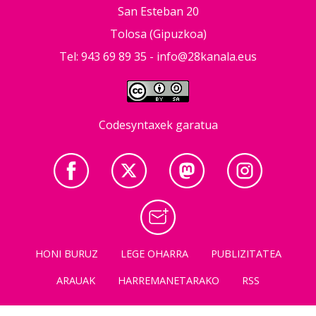
San Esteban 20
Tolosa (Gipuzkoa)
Tel: 943 69 89 35 -
info@28kanala.eus
Codesyntaxek garatua
HONI BURUZ
LEGE OHARRA
PUBLIZITATEA
ARAUAK
HARREMANETARAKO
RSS