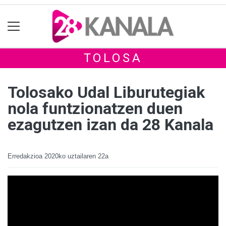
TOLOSA
Tolosako Udal Liburutegiak
nola funtzionatzen duen
ezagutzen izan da 28 Kanala
Erredakzioa
2020ko uztailaren 22a