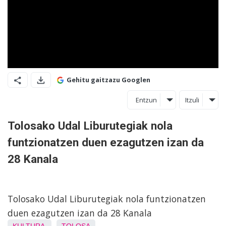
Gehitu gaitzazu Googlen
Entzun
Itzuli
Tolosako Udal Liburutegiak nola
funtzionatzen duen ezagutzen izan da
28 Kanala
Tolosako Udal Liburutegiak nola funtzionatzen
duen ezagutzen izan da 28 Kanala