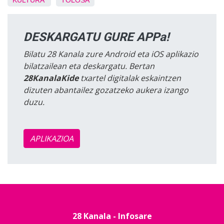
KULTURA
TOLOSA
DESKARGATU GURE APPa!
Bilatu 28 Kanala zure Android eta iOS aplikazio
bilatzailean eta deskargatu. Bertan
28KanalaKide
txartel digitalak eskaintzen
dizuten abantailez gozatzeko aukera izango
duzu.
APLIKAZIOA
28 Kanala - Infosare