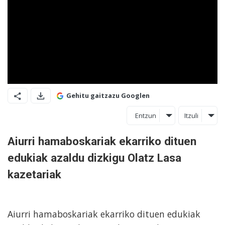
Gehitu gaitzazu Googlen
Entzun
Itzuli
Aiurri hamaboskariak ekarriko dituen
edukiak azaldu dizkigu Olatz Lasa
kazetariak
Aiurri hamaboskariak ekarriko dituen edukiak