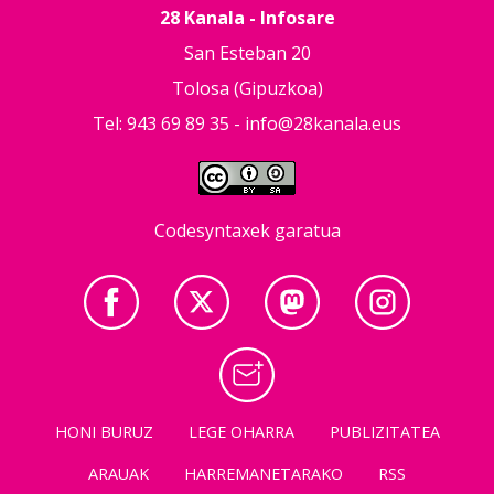
28 Kanala - Infosare
San Esteban 20
Tolosa (Gipuzkoa)
Tel: 943 69 89 35 -
info@28kanala.eus
Codesyntaxek garatua
HONI BURUZ
LEGE OHARRA
PUBLIZITATEA
ARAUAK
HARREMANETARAKO
RSS