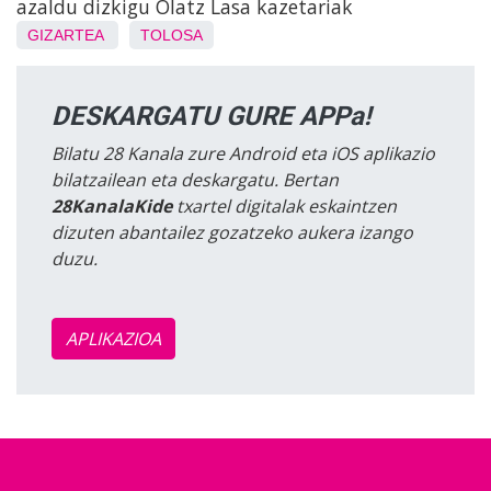
azaldu dizkigu Olatz Lasa kazetariak
GIZARTEA
TOLOSA
DESKARGATU GURE APPa!
Bilatu 28 Kanala zure Android eta iOS aplikazio
bilatzailean eta deskargatu. Bertan
28KanalaKide
txartel digitalak eskaintzen
dizuten abantailez gozatzeko aukera izango
duzu.
APLIKAZIOA