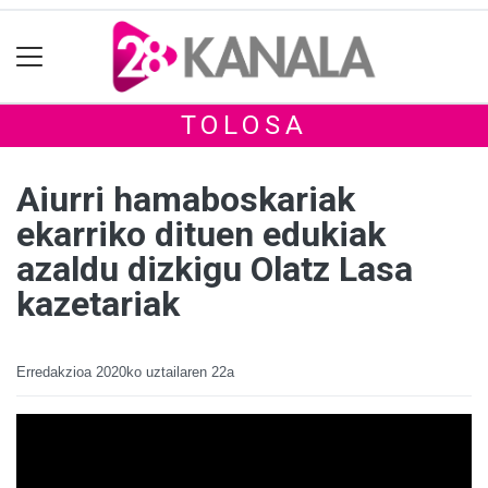
TOLOSA
Aiurri hamaboskariak
ekarriko dituen edukiak
azaldu dizkigu Olatz Lasa
kazetariak
Erredakzioa
2020ko uztailaren 22a