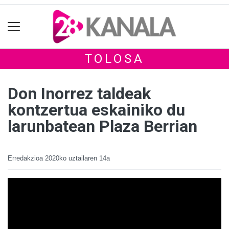
TOLOSA
Don Inorrez taldeak
kontzertua eskainiko du
larunbatean Plaza Berrian
Erredakzioa
2020ko uztailaren 14a