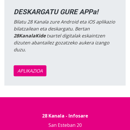
DESKARGATU GURE APPa!
Bilatu 28 Kanala zure Android eta iOS aplikazio
bilatzailean eta deskargatu. Bertan
28KanalaKide
txartel digitalak eskaintzen
dizuten abantailez gozatzeko aukera izango
duzu.
APLIKAZIOA
28 Kanala - Infosare
San Esteban 20