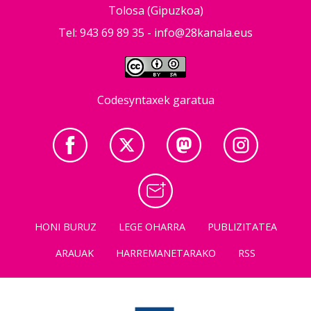
Tolosa (Gipuzkoa)
Tel: 943 69 89 35 -
info@28kanala.eus
Codesyntaxek garatua
HONI BURUZ
LEGE OHARRA
PUBLIZITATEA
ARAUAK
HARREMANETARAKO
RSS