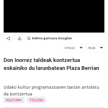
Gehitu gaitzazu Googlen
Entzun
Itzuli
Don Inorrez taldeak kontzertua
eskainiko du larunbatean Plaza Berrian
Udako kultur programazioaren baitan antolatu
da kontzertua
KULTURA
TOLOSA