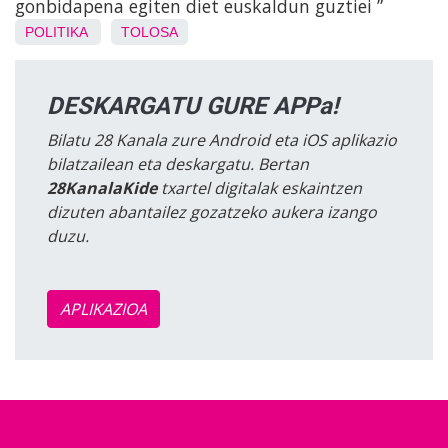
gonbidapena egiten diet euskaldun guztiei ”
POLITIKA
TOLOSA
DESKARGATU GURE APPa!
Bilatu 28 Kanala zure Android eta iOS aplikazio
bilatzailean eta deskargatu. Bertan
28KanalaKide
txartel digitalak eskaintzen
dizuten abantailez gozatzeko aukera izango
duzu.
APLIKAZIOA