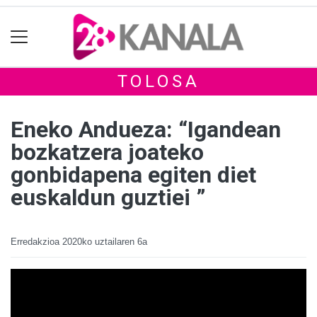
TOLOSA
Eneko Andueza: “Igandean
bozkatzera joateko
gonbidapena egiten diet
euskaldun guztiei ”
Erredakzioa
2020ko uztailaren 6a