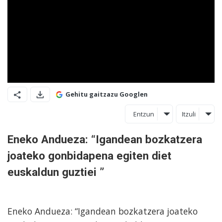
Gehitu gaitzazu Googlen
Entzun
Itzuli
Eneko Andueza: “Igandean bozkatzera
joateko gonbidapena egiten diet
euskaldun guztiei ”
Eneko Andueza: “Igandean bozkatzera joateko