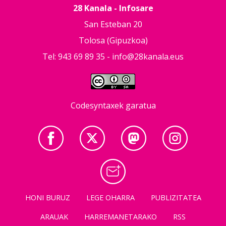
28 Kanala - Infosare
San Esteban 20
Tolosa (Gipuzkoa)
Tel: 943 69 89 35 -
info@28kanala.eus
Codesyntaxek garatua
HONI BURUZ
LEGE OHARRA
PUBLIZITATEA
ARAUAK
HARREMANETARAKO
RSS