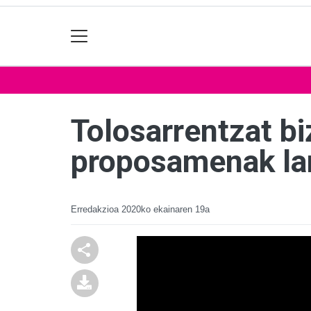
Tolosarrentzat biz
proposamenak lan
Erredakzioa
2020ko ekainaren 19a