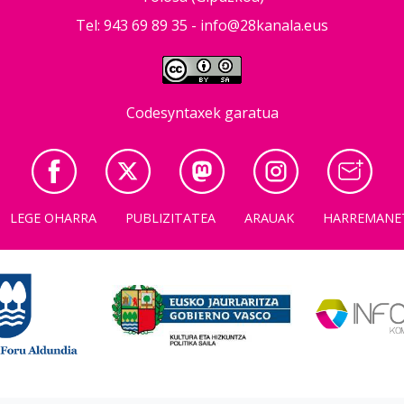
Tel: 943 69 89 35 -
info@28kanala.eus
Codesyntaxek garatua
LEGE OHARRA
PUBLIZITATEA
ARAUAK
HARREMANE