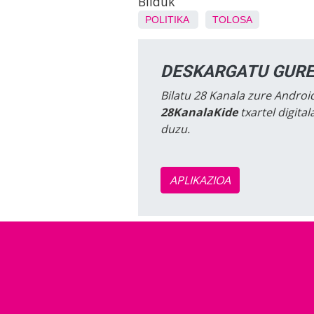
Bilduk
POLITIKA
TOLOSA
DESKARGATU GURE
Bilatu 28 Kanala zure Android
28KanalaKide
txartel digita
duzu.
APLIKAZIOA