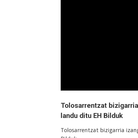
Tolosarrentzat bizigarri
landu ditu EH Bilduk
Tolosarrentzat bizigarria iza