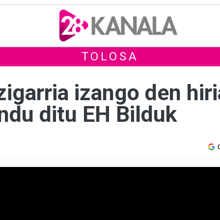
TOLOSA
igarria izango den hiri
du ditu EH Bilduk