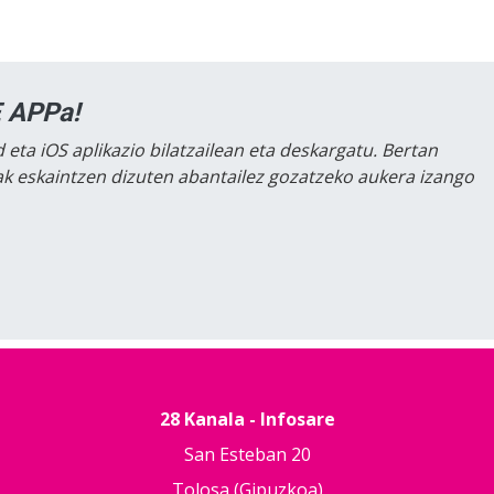
 APPa!
 eta iOS aplikazio bilatzailean eta deskargatu. Bertan
lak eskaintzen dizuten abantailez gozatzeko aukera izango
28 Kanala - Infosare
San Esteban 20
Tolosa (Gipuzkoa)