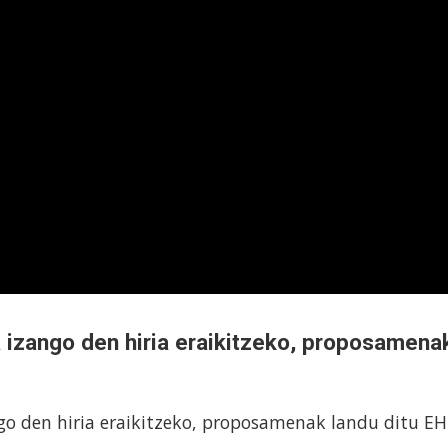
a izango den hiria eraikitzeko, proposamena
ngo den hiria eraikitzeko, proposamenak landu ditu EH