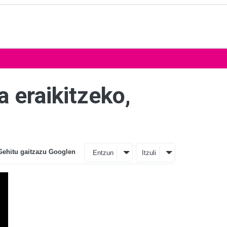
a eraikitzeko,
Gehitu gaitzazu Googlen
Entzun
Itzuli