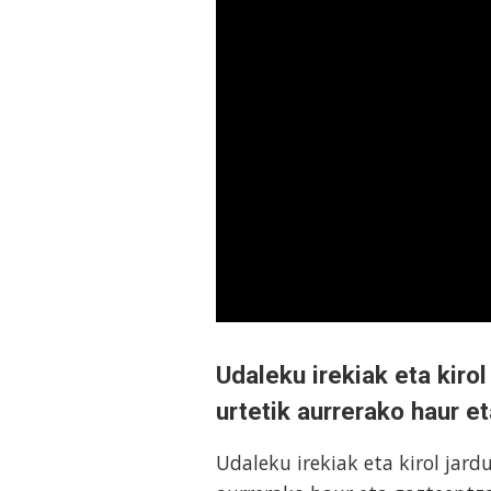
Udaleku irekiak eta kiro
urtetik aurrerako haur e
Udaleku irekiak eta kirol jard