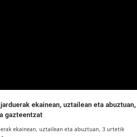
l jarduerak ekainean, uztailean eta abuztuan,
ta gazteentzat
uerak ekainean, uztailean eta abuztuan, 3 urtetik