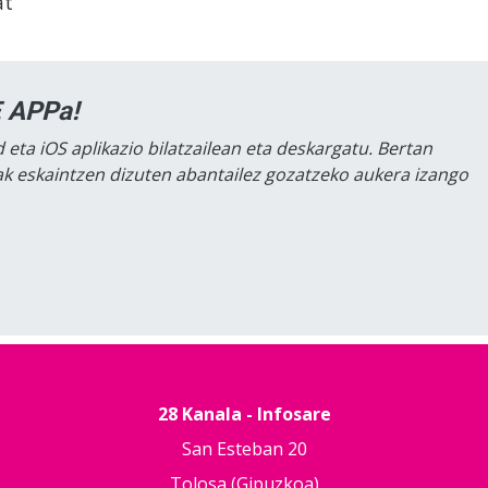
at
 APPa!
 eta iOS aplikazio bilatzailean eta deskargatu. Bertan
lak eskaintzen dizuten abantailez gozatzeko aukera izango
28 Kanala - Infosare
San Esteban 20
Tolosa (Gipuzkoa)