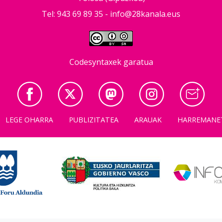
Tel: 943 69 89 35 -
info@28kanala.eus
Codesyntaxek garatua
LEGE OHARRA
PUBLIZITATEA
ARAUAK
HARREMANE