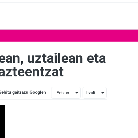
ean, uztailean eta
gazteentzat
Gehitu gaitzazu Googlen
Entzun
Itzuli