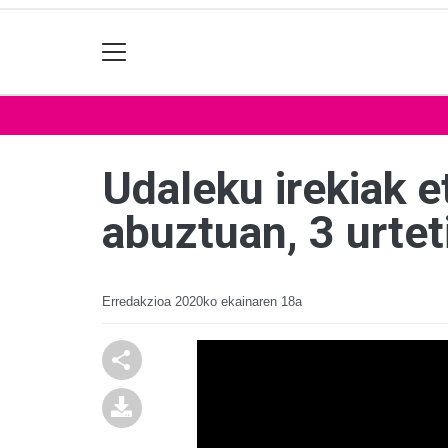
Udaleku irekiak e
abuztuan, 3 urtet
Erredakzioa
2020ko ekainaren 18a