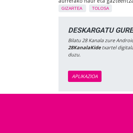
aurrerako haur eta gazteentz
GIZARTEA
TOLOSA
DESKARGATU GURE
Bilatu 28 Kanala zure Android
28KanalaKide
txartel digita
duzu.
APLIKAZIOA