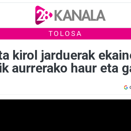
TOLOSA
ta kirol jarduerak ekain
ik aurrerako haur eta 