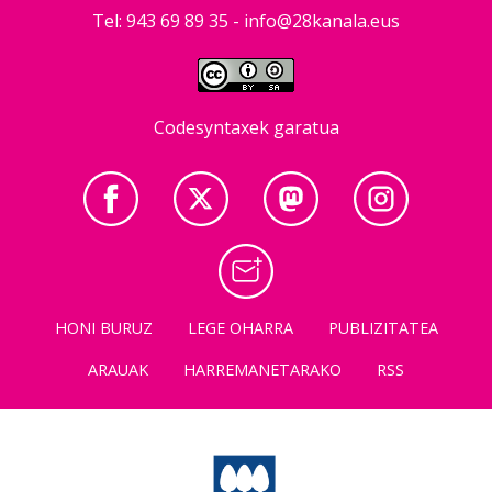
Tel: 943 69 89 35 -
info@28kanala.eus
Codesyntaxek garatua
HONI BURUZ
LEGE OHARRA
PUBLIZITATEA
ARAUAK
HARREMANETARAKO
RSS