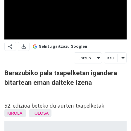
Gehitu gaitzazu Googlen
Entzun
Itzuli
Berazubiko pala txapelketan igandera
bitartean eman daiteke izena
52. edizioa beteko du aurten txapelketak
KIROLA
TOLOSA