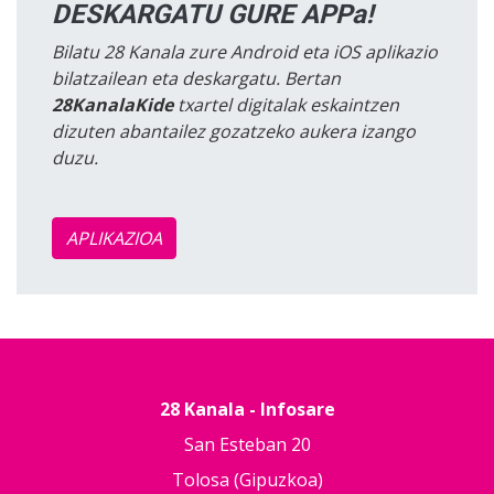
DESKARGATU GURE APPa!
Bilatu 28 Kanala zure Android eta iOS aplikazio
bilatzailean eta deskargatu. Bertan
28KanalaKide
txartel digitalak eskaintzen
dizuten abantailez gozatzeko aukera izango
duzu.
APLIKAZIOA
28 Kanala - Infosare
San Esteban 20
Tolosa (Gipuzkoa)