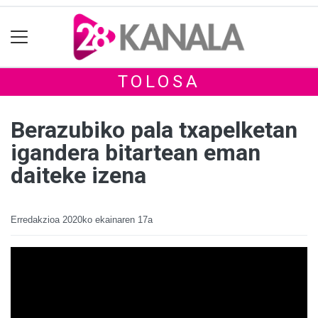
TOLOSA
Berazubiko pala txapelketan
igandera bitartean eman
daiteke izena
Erredakzioa
2020ko ekainaren 17a