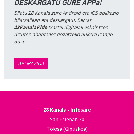
DESKARGATU GURE APPa!
Bilatu 28 Kanala zure Android eta iOS aplikazio
bilatzailean eta deskargatu. Bertan
28KanalaKide
txartel digitalak eskaintzen
dizuten abantailez gozatzeko aukera izango
duzu.
APLIKAZIOA
28 Kanala - Infosare
San Esteban 20
Tolosa (Gipuzkoa)