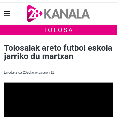
TOLOSA
Tolosalak areto futbol eskola
jarriko du martxan
Erredakzioa
2020ko ekainaren 11