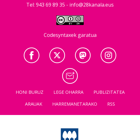
Tel: 943 69 89 35 -
info@28kanala.eus
Codesyntaxek garatua
HONI BURUZ
LEGE OHARRA
PUBLIZITATEA
ARAUAK
HARREMANETARAKO
RSS