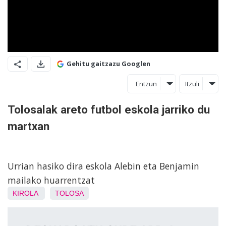
Gehitu gaitzazu Googlen
Entzun
Itzuli
Tolosalak areto futbol eskola jarriko du
martxan
Urrian hasiko dira eskola Alebin eta Benjamin
mailako huarrentzat
KIROLA
TOLOSA