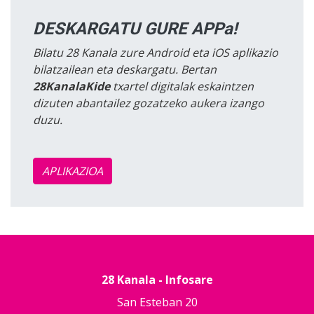
DESKARGATU GURE APPa!
Bilatu 28 Kanala zure Android eta iOS aplikazio
bilatzailean eta deskargatu. Bertan
28KanalaKide
txartel digitalak eskaintzen
dizuten abantailez gozatzeko aukera izango
duzu.
APLIKAZIOA
28 Kanala - Infosare
San Esteban 20