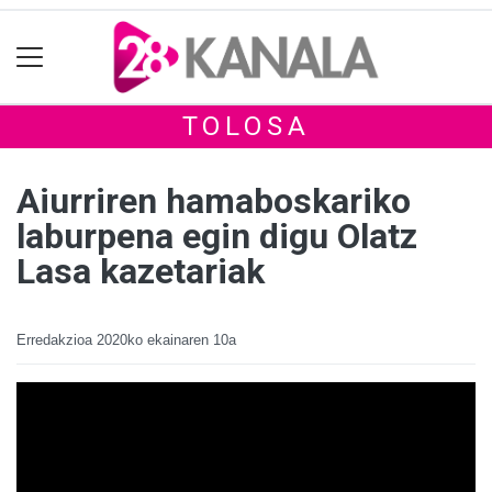
TOLOSA
Aiurriren hamaboskariko
laburpena egin digu Olatz
Lasa kazetariak
Erredakzioa
2020ko ekainaren 10a