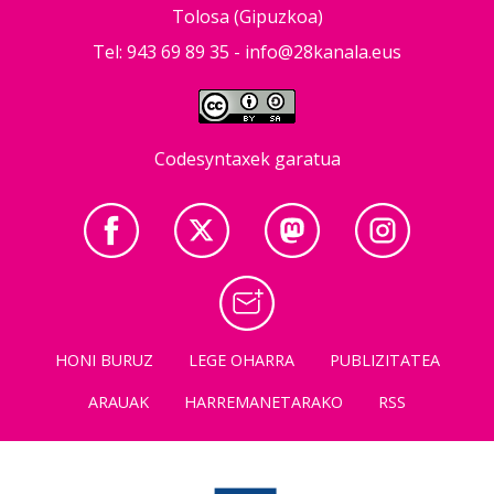
Tolosa (Gipuzkoa)
Tel: 943 69 89 35 -
info@28kanala.eus
Codesyntaxek garatua
HONI BURUZ
LEGE OHARRA
PUBLIZITATEA
ARAUAK
HARREMANETARAKO
RSS