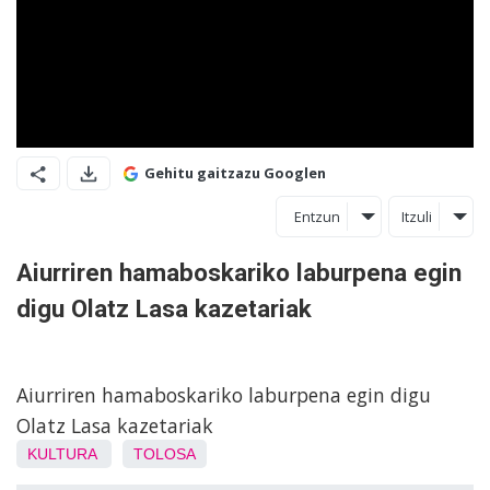
Gehitu gaitzazu Googlen
Entzun
Itzuli
Aiurriren hamaboskariko laburpena egin
digu Olatz Lasa kazetariak
Aiurriren hamaboskariko laburpena egin digu
Olatz Lasa kazetariak
KULTURA
TOLOSA