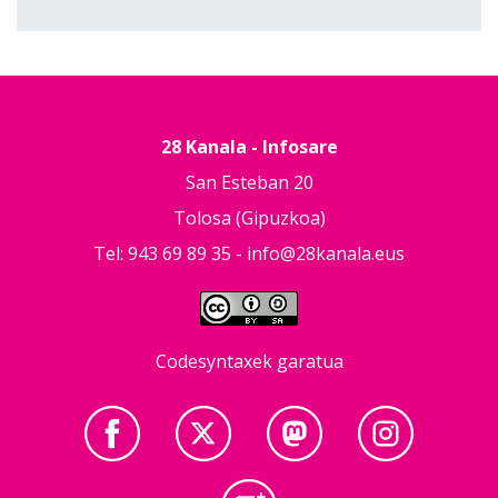
28 Kanala - Infosare
San Esteban 20
Tolosa (Gipuzkoa)
Tel: 943 69 89 35 -
info@28kanala.eus
Codesyntaxek garatua