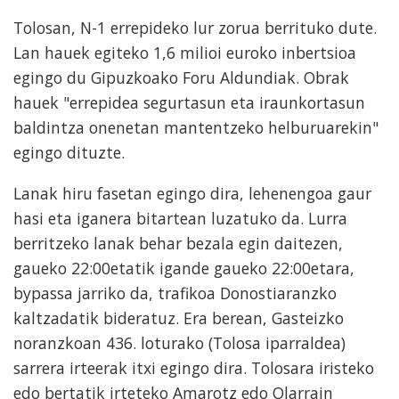
Tolosan, N-1 errepideko lur zorua berrituko dute.
Lan hauek egiteko 1,6 milioi euroko inbertsioa
egingo du Gipuzkoako Foru Aldundiak. Obrak
hauek "errepidea segurtasun eta iraunkortasun
baldintza onenetan mantentzeko helburuarekin"
egingo dituzte.
Lanak hiru fasetan egingo dira, lehenengoa gaur
hasi eta iganera bitartean luzatuko da. Lurra
berritzeko lanak behar bezala egin daitezen,
gaueko 22:00etatik igande gaueko 22:00etara,
bypassa jarriko da, trafikoa Donostiaranzko
kaltzadatik bideratuz. Era berean, Gasteizko
noranzkoan 436. loturako (Tolosa iparraldea)
sarrera irteerak itxi egingo dira. Tolosara iristeko
edo bertatik irteteko Amarotz edo Olarrain