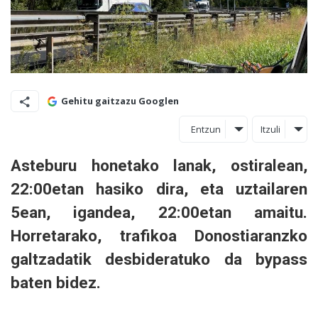
Gehitu gaitzazu Googlen
Entzun
Itzuli
Asteburu honetako lanak, ostiralean,
22:00etan hasiko dira, eta uztailaren
5ean, igandea, 22:00etan amaitu.
Horretarako, trafikoa Donostiaranzko
galtzadatik desbideratuko da bypass
baten bidez.