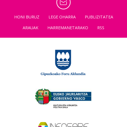
HONI BURUZ
LEGE OHARRA
PUBLIZITATEA
ARAUAK
HARREMANETARAKO
RSS