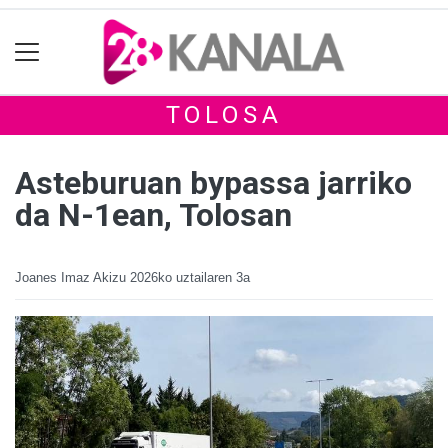
TOLOSA
Asteburuan bypassa jarriko
da N-1ean, Tolosan
Joanes Imaz Akizu
2026ko uztailaren 3a