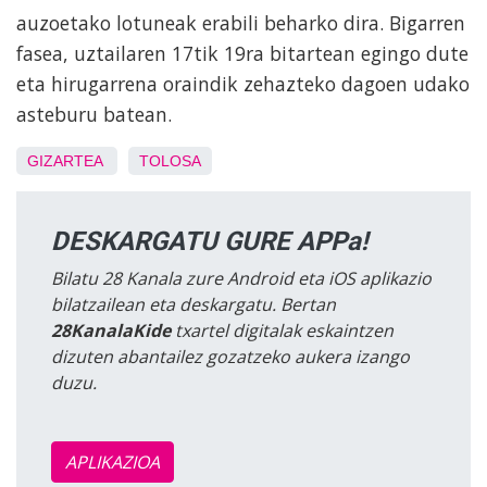
auzoetako lotuneak erabili beharko dira. Bigarren
fasea, uztailaren 17tik 19ra bitartean egingo dute
eta hirugarrena oraindik zehazteko dagoen udako
asteburu batean.
GIZARTEA
TOLOSA
DESKARGATU GURE APPa!
Bilatu 28 Kanala zure Android eta iOS aplikazio
bilatzailean eta deskargatu. Bertan
28KanalaKide
txartel digitalak eskaintzen
dizuten abantailez gozatzeko aukera izango
duzu.
APLIKAZIOA