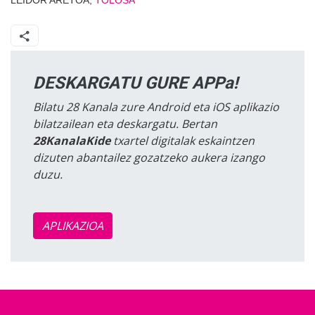
LEIDOR ARETOA,
TOLOSA
DESKARGATU GURE APPa!
Bilatu 28 Kanala zure Android eta iOS aplikazio
bilatzailean eta deskargatu. Bertan
28KanalaKide
txartel digitalak eskaintzen
dizuten abantailez gozatzeko aukera izango
duzu.
APLIKAZIOA