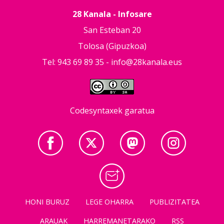
28 Kanala - Infosare
San Esteban 20
Tolosa (Gipuzkoa)
Tel: 943 69 89 35 -
info@28kanala.eus
Codesyntaxek garatua
HONI BURUZ
LEGE OHARRA
PUBLIZITATEA
ARAUAK
HARREMANETARAKO
RSS