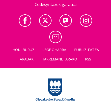
Codesyntaxek garatua
HONI BURUZ
LEGE OHARRA
PUBLIZITATEA
ARAUAK
HARREMANETARAKO
RSS