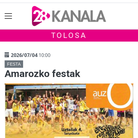
TOLOSA
2026/07/04
10:00
FESTA
Amarozko festak