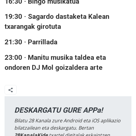
16:30 · Bingo musikatua
19:30 · Sagardo dastaketa Kalean
txarangak girotuta
21:30 · Parrillada
23:00 · Manitu musika taldea eta
ondoren DJ Mol goizaldera arte
DESKARGATU GURE APPa!
Bilatu 28 Kanala zure Android eta iOS aplikazio
bilatzailean eta deskargatu. Bertan
28KanalaKide
txartel digitalak eskaintzen