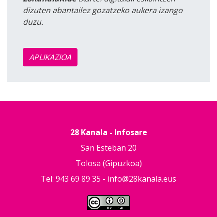
dizuten abantailez gozatzeko aukera izango
duzu.
APLIKAZIOA
28 Kanala - Infosare
San Esteban 20
Tolosa (Gipuzkoa)
Tel: 943 69 89 35 -
info@28kanala.eus