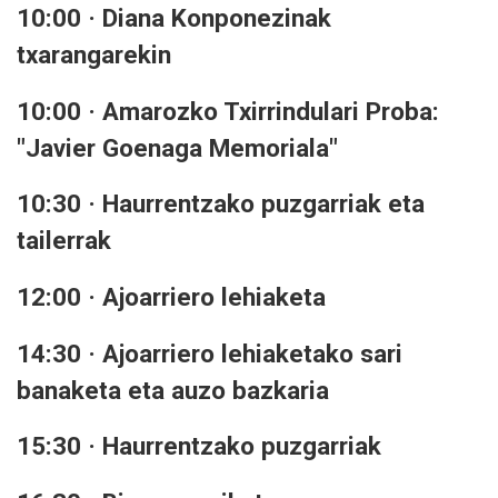
10:00 · Diana Konponezinak
txarangarekin
10:00 · Amarozko Txirrindulari Proba:
"Javier Goenaga Memoriala"
10:30 · Haurrentzako puzgarriak eta
tailerrak
12:00 · Ajoarriero lehiaketa
14:30 · Ajoarriero lehiaketako sari
banaketa eta auzo bazkaria
15:30 · Haurrentzako puzgarriak