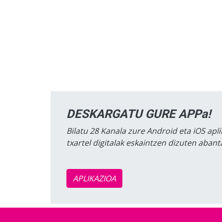
DESKARGATU GURE APPa!
Bilatu 28 Kanala zure Android eta iOS apli
txartel digitalak eskaintzen dizuten aban
APLIKAZIOA