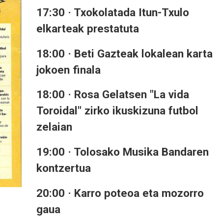
17:30 · Txokolatada Itun-Txulo
elkarteak prestatuta
18:00 · Beti Gazteak lokalean karta
jokoen finala
18:00 · Rosa Gelatsen "La vida
Toroidal" zirko ikuskizuna futbol
zelaian
19:00 · Tolosako Musika Bandaren
kontzertua
20:00 · Karro poteoa eta mozorro
gaua