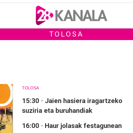
TOLOSA
TOLOSA
15:30 · Jaien hasiera iragartzeko
suziria eta buruhandiak
16:00 · Haur jolasak festagunean