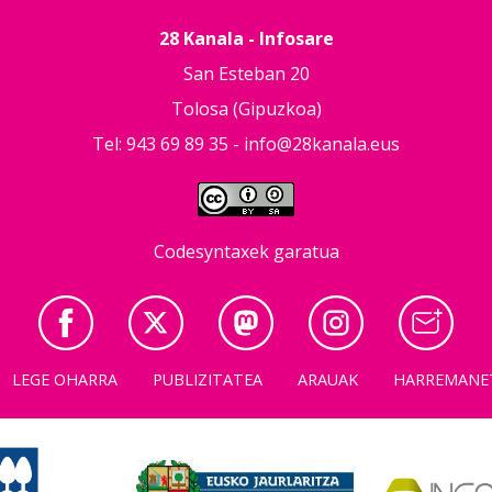
28 Kanala - Infosare
San Esteban 20
Tolosa (Gipuzkoa)
Tel: 943 69 89 35 -
info@28kanala.eus
Codesyntaxek garatua
LEGE OHARRA
PUBLIZITATEA
ARAUAK
HARREMANE