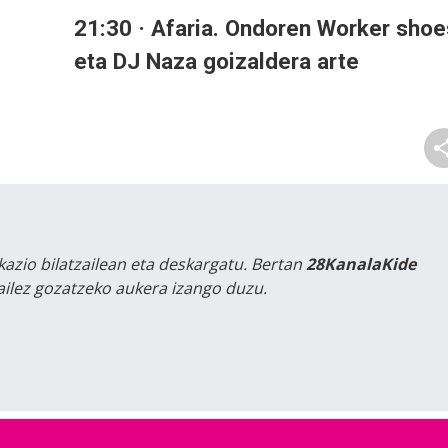
21:30 · Afaria. Ondoren Worker shoe
eta DJ Naza goizaldera arte
kazio bilatzailean eta deskargatu. Bertan
28KanalaKide
tailez gozatzeko aukera izango duzu.