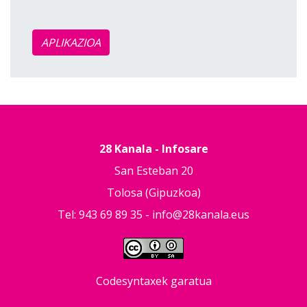
APLIKAZIOA
28 Kanala - Infosare
San Esteban 20
Tolosa (Gipuzkoa)
Tel: 943 69 89 35 -
info@28kanala.eus
Codesyntaxek garatua