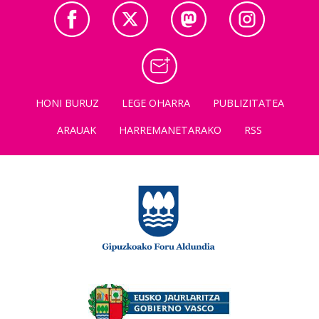
HONI BURUZ
LEGE OHARRA
PUBLIZITATEA
ARAUAK
HARREMANETARAKO
RSS