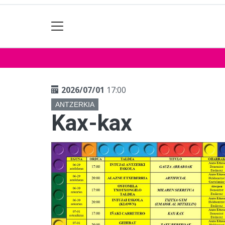
2026/07/01
17:00
ANTZERKIA
Kax-kax