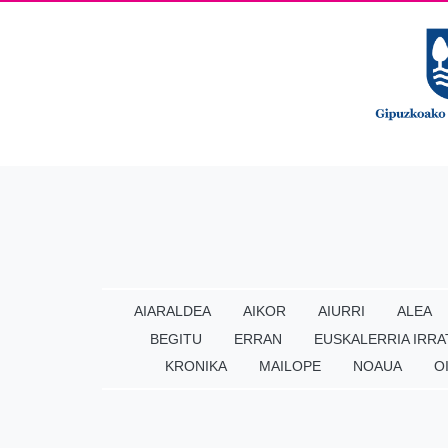
AIARALDEA
AIKOR
AIURRI
ALEA
BEGITU
ERRAN
EUSKALERRIA IRRA
KRONIKA
MAILOPE
NOAUA
O