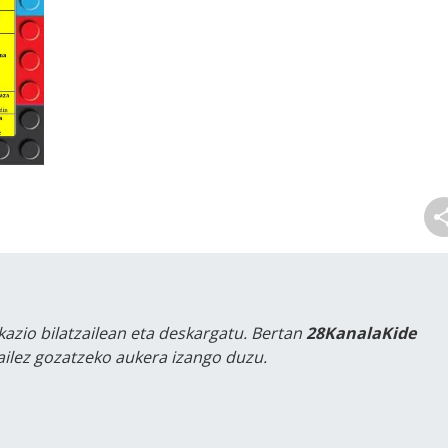
kazio bilatzailean eta deskargatu. Bertan
28KanalaKide
tailez gozatzeko aukera izango duzu.