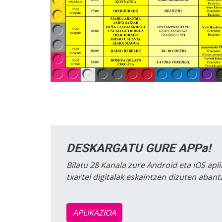
DESKARGATU GURE APPa!
Bilatu 28 Kanala zure Android eta iOS apli
txartel digitalak eskaintzen dizuten aban
APLIKAZIOA