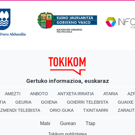
Gertuko informazioa, euskaraz
AMEZTI
ANBOTO
ANTXETA IRRATIA
ATARIA
AZP
TIA
GEURIA
GOIENA
GOIERRI TELEBISTA
GUAIXE
IZMENDI TELEBISTA
ORIO GUKA
TXINTXARRI
ZARAUT
Matx
Gurean
Ttap
Tokikom publizitatea