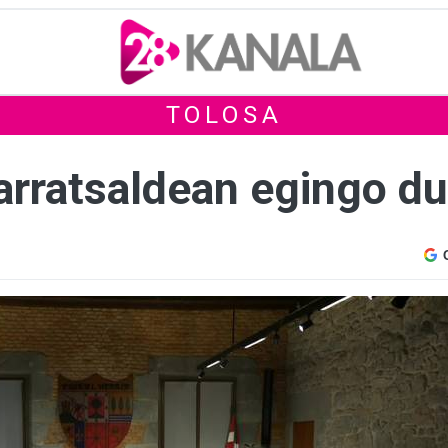
TOLOSA
arratsaldean egingo du