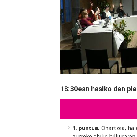
18:30ean hasiko den pl
1. puntua.
Onartzea, hal
aurreko ohiko bilkuraren 