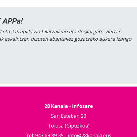
 APPa!
 eta iOS aplikazio bilatzailean eta deskargatu. Bertan
lak eskaintzen dizuten abantailez gozatzeko aukera izango
28 Kanala - Infosare
San Esteban 20
Tolosa (Gipuzkoa)
Tel: 943 69 89 35 -
info@28kanala.eus