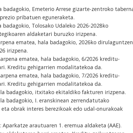
 badagokio, Emeterio Arrese gizarte-zentroko tabern
prezio pribatuen eguneraketa.
la badagokio, Tolosako Udaleko 2026-2028ko
tegikoaren aldaketari buruzko irizpena.
rpena ematea, hala badagokio, 2026ko dirulaguntzen
26 irizpena.
arpena ematea, hala badagokio, 6/2026 kreditu-
ri. Kreditu gehigarrien modalitatekoa da.
arpena ematea, hala badagokio, 7/2026 kreditu-
ri. Kreditu gehigarrien modalitatekoa da.
a badagokio, itxitako ekitaldiko fakturen irizpena.
la badagokio, I. eranskinean zerrendatutako
k eta obrak interes berezikoak edo udal-onurakoak
: Aparkatze arautuaren 1. eremua aldaketa (AAE).