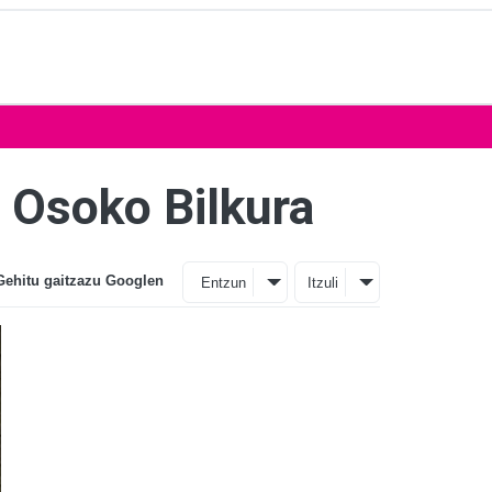
 Osoko Bilkura
Gehitu gaitzazu Googlen
Entzun
Itzuli