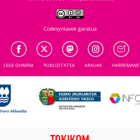
Codesyntaxek garatua
LEGE OHARRA
PUBLIZITATEA
ARAUAK
HARREMANE