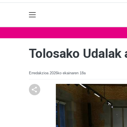
Tolosako Udalak 
Erredakzioa
2026ko ekainaren 18a