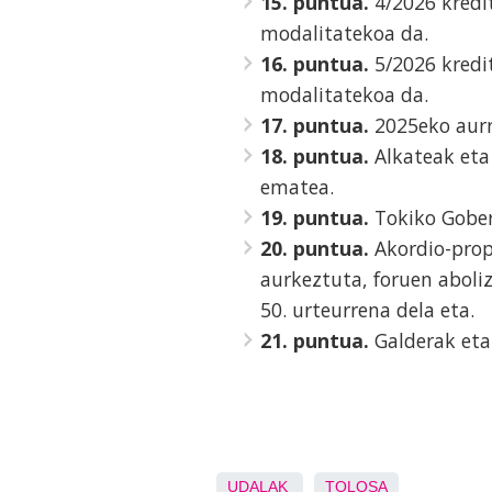
15. puntua.
4/2026 kredi
modalitatekoa da.
16. puntua.
5/2026 kredit
modalitatekoa da.
17. puntua.
2025eko aurr
18. puntua.
Alkateak eta
ematea.
19. puntua.
Tokiko Gober
20. puntua.
Akordio-prop
aurkeztuta, foruen abol
50. urteurrena dela eta.
21. puntua.
Galderak eta
UDALAK
TOLOSA