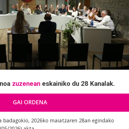
enoa
zuzenean
eskainiko du 28 Kanalak.
GAI ORDENA
a badagokio, 2026ko maiatzaren 28an egindako
(05/2026) akta.