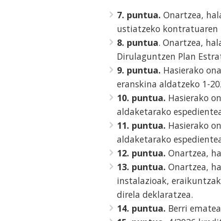
7. puntua.
Onartzea, hala
ustiatzeko kontratuaren 
8. puntua
. Onartzea, ha
Dirulaguntzen Plan Estra
9. puntua.
Hasierako ona
eranskina aldatzeko 1-20
10. puntua.
Hasierako on
aldaketarako espedientea
11. puntua.
Hasierako on
aldaketarako espedientea
12. puntua.
Onartzea, hal
13. puntua.
Onartzea, ha
instalazioak, eraikuntza
direla deklaratzea.
14. puntua.
Berri ematea