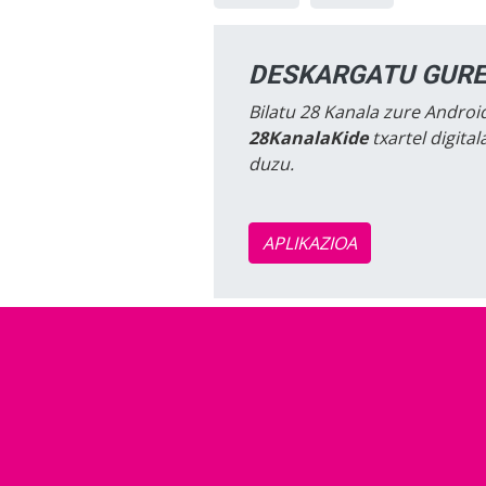
DESKARGATU GURE
Bilatu 28 Kanala zure Android
28KanalaKide
txartel digita
duzu.
APLIKAZIOA