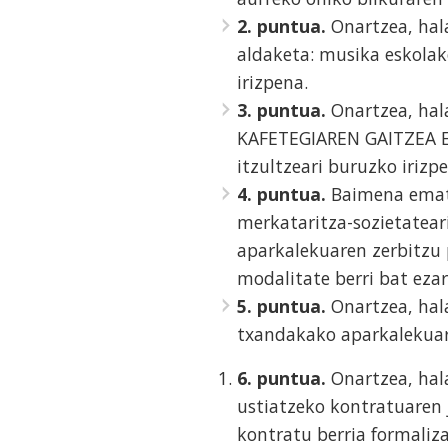
2. puntua.
Onartzea, hal
aldaketa: musika eskolak
irizpena.
3. puntua.
Onartzea, hal
KAFETEGIAREN GAITZEA E
itzultzeari buruzko irizp
4. puntua.
Baimena ematea
merkataritza-sozietatear
aparkalekuaren zerbitzu 
modalitate berri bat eza
5. puntua.
Onartzea, hala
txandakako aparkalekuare
6. puntua.
Onartzea, hala
ustiatzeko kontratuaren 
kontratu berria formaliz