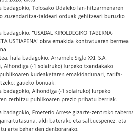
a badagokio, Tolosako Udaleko lan-hitzarmenaren
o zuzendaritza-taldeari orduak gehitzeari buruzko
a badagokio, “USABAL KIROLDEGIKO TABERNA-
TA USTIAPENA” obra emakida kontratuaren bermea
ena.
, hala badagokio, Arramele Siglo XXI, S.A.
i, Alhondiga (-1 solairuko) lurpeko txandakako
publikoaren kudeaketaren emakidadunari, tarifa-
rtzeko: gaueko bonuak.
 badagokio, Alhondiga (-1 solairuko) lurpeko
n zerbitzu publikoaren prezio pribatu berriak.
 badagokio, Emeterio Arrese gizarte-zentroko tabern
jarraitutasuna, aldi baterako eta salbuespenez, eta
atu arte behar den denborarako.