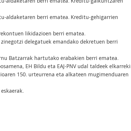
tu-aldaketaren berri ematea. Kreditu-gaikuntzaren
u-aldaketaren berri ematea. Kreditu-gehigarrien
ekontuen likidazioen berri ematea.
 zinegotzi delegatuek emandako dekretuen berri
nu Batzarrak hartutako erabakien berri ematea.
osamena, EH Bildu eta EAJ-PNV udal taldeek elkarrek
izioaren 150. urteurrena eta alkateen mugimenduaren
 eskaerak.