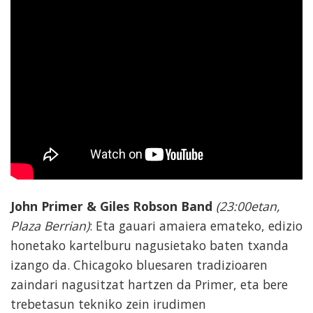
John Primer & Giles Robson Band
(23:00etan,
Plaza Berrian)
: Eta gauari amaiera emateko, edizio
honetako kartelburu nagusietako baten txanda
izango da. Chicagoko bluesaren tradizioaren
zaindari nagusitzat hartzen da Primer, eta bere
trebetasun tekniko zein irudimen