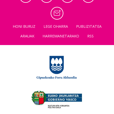
HONI BURUZ
LEGE OHARRA
PUBLIZITATEA
ARAUAK
HARREMANETARAKO
RSS