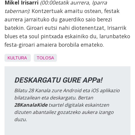
Mikel Irisarri
(00:00etatik aurrera, Iparra
tabernan)
: Kontzertuak amaitu ostean, festak
aurrera jarraituko du gauerdiko saio berezi
batekin. Giroari eutsi nahi diotenentzat, Irisarrik
blues eta soul pintxada eskainiko du, larunbateko
festa-giroari amaiera borobila emateko.
KULTURA
TOLOSA
DESKARGATU GURE APPa!
Bilatu 28 Kanala zure Android eta iOS aplikazio
bilatzailean eta deskargatu. Bertan
28KanalaKide
txartel digitalak eskaintzen
dizuten abantailez gozatzeko aukera izango
duzu.