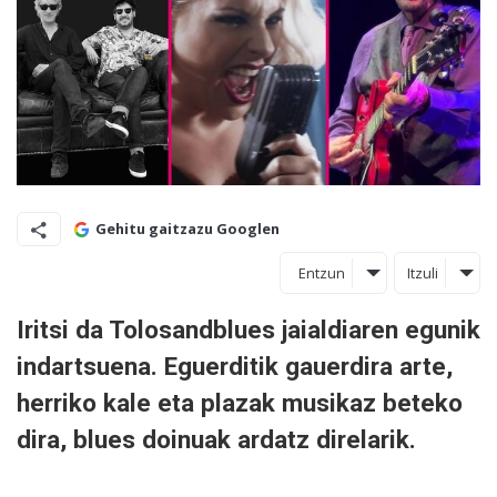
Gehitu gaitzazu Googlen
Entzun
Itzuli
Iritsi da Tolosandblues jaialdiaren egunik
indartsuena. Eguerditik gauerdira arte,
herriko kale eta plazak musikaz beteko
dira, blues doinuak ardatz direlarik.