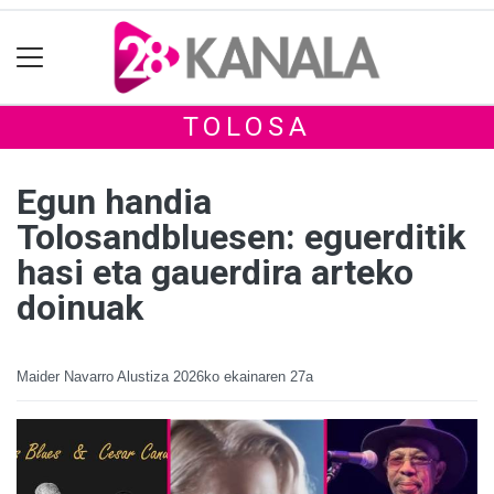
TOLOSA
Egun handia
Tolosandbluesen: eguerditik
hasi eta gauerdira arteko
doinuak
Maider Navarro Alustiza
2026ko ekainaren 27a