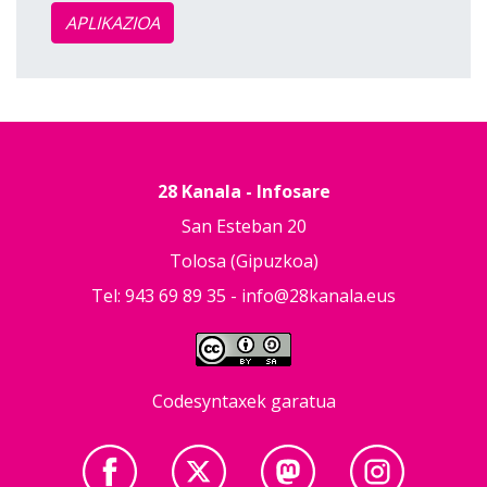
APLIKAZIOA
28 Kanala - Infosare
San Esteban 20
Tolosa (Gipuzkoa)
Tel: 943 69 89 35 -
info@28kanala.eus
Codesyntaxek garatua