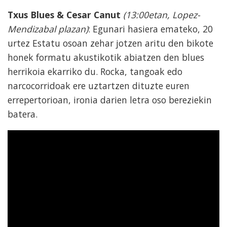
Txus Blues & Cesar Canut
(13:00etan, Lopez-
Mendizabal plazan)
: Egunari hasiera emateko, 20
urtez Estatu osoan zehar jotzen aritu den bikote
honek formatu akustikotik abiatzen den blues
herrikoia ekarriko du. Rocka, tangoak edo
narcocorridoak ere uztartzen dituzte euren
errepertorioan, ironia darien letra oso bereziekin
batera.