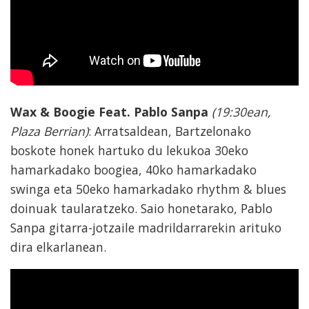
Wax & Boogie Feat. Pablo Sanpa
(19:30ean,
Plaza Berrian)
: Arratsaldean, Bartzelonako
boskote honek hartuko du lekukoa 30eko
hamarkadako boogiea, 40ko hamarkadako
swinga eta 50eko hamarkadako rhythm & blues
doinuak taularatzeko. Saio honetarako, Pablo
Sanpa gitarra-jotzaile madrildarrarekin arituko
dira elkarlanean.