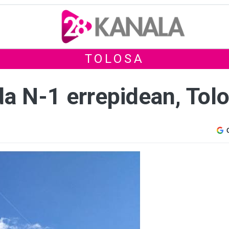
TOLOSA
 da N-1 errepidean, Tol