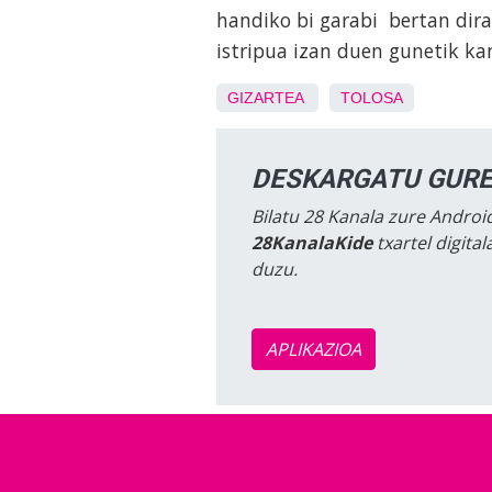
handiko bi garabi bertan dira,
istripua izan duen gunetik ka
GIZARTEA
TOLOSA
DESKARGATU GURE
Bilatu 28 Kanala zure Android
28KanalaKide
txartel digita
duzu.
APLIKAZIOA