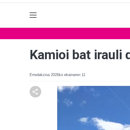
Kamioi bat irauli
Erredakzioa
2026ko ekainaren 11