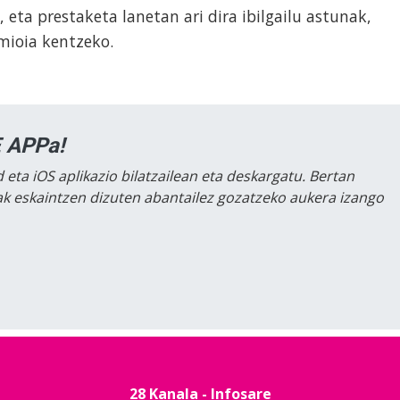
 eta prestaketa lanetan ari dira ibilgailu astunak,
mioia kentzeko.
 APPa!
 eta iOS aplikazio bilatzailean eta deskargatu. Bertan
lak eskaintzen dizuten abantailez gozatzeko aukera izango
28 Kanala - Infosare