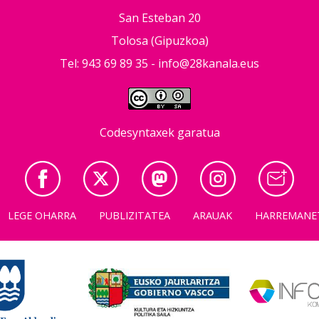
San Esteban 20
Tolosa (Gipuzkoa)
Tel: 943 69 89 35 -
info@28kanala.eus
Codesyntaxek garatua
LEGE OHARRA
PUBLIZITATEA
ARAUAK
HARREMANE