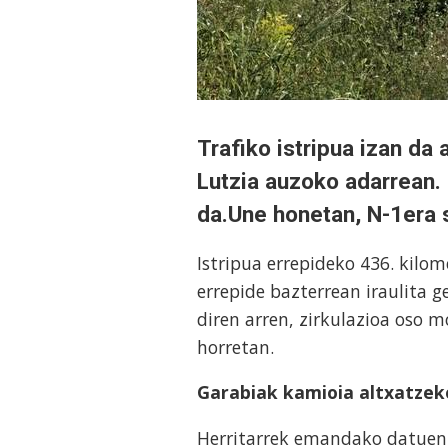
Trafiko istripua izan da
Lutzia auzoko adarrean. K
da.Une honetan, N-1era s
Istripua errepideko 436. kilo
errepide bazterrean iraulita 
diren arren, zirkulazioa oso m
horretan.
Garabiak kamioia altxatzek
Herritarrek emandako datuen