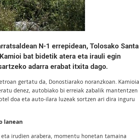
 arratsaldean N-1 errepidean, Tolosako Santa
amioi bat bidetik atera eta irauli egin
artzeko adarra erabat itxita dago.
metroan gertatu da, Donostiarako noranzkoan. Kamioi
geratu denez, autobiako bi erreiak zabalik mantentzen
otel doa eta auto-ilara luzeak sortzen ari dira inguru
o lanean
 eta irudien arabera, momentu honetan tamaina