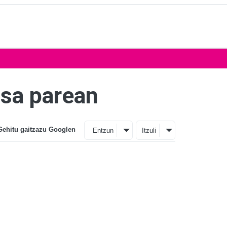
osa parean
Gehitu gaitzazu Googlen
Entzun
Itzuli