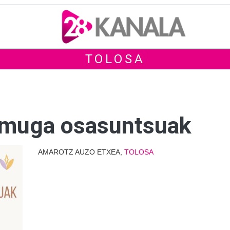
TOLOSA
 muga osasuntsuak
AMAROTZ AUZO ETXEA,
TOLOSA