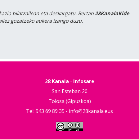
kazio bilatzailean eta deskargatu. Bertan
28KanalaKide
tailez gozatzeko aukera izango duzu.
28 Kanala - Infosare
San Esteban 20
Tolosa (Gipuzkoa)
Tel: 943 69 89 35 -
info@28kanala.eus