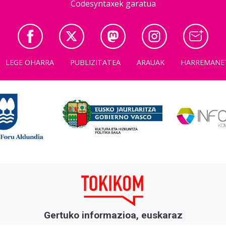
Codesyntaxek garatua
LEGE OHARRA
PUBLIZITATEA
ARAUAK
HARREMANE
Gertuko informazioa, euskaraz