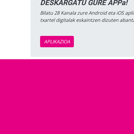
DESKARGATU GURE APPa!
Bilatu 28 Kanala zure Android eta iOS apli
txartel digitalak eskaintzen dizuten aban
APLIKAZIOA