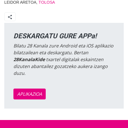
LEIDOR ARETOA,
TOLOSA
DESKARGATU GURE APPa!
Bilatu 28 Kanala zure Android eta iOS aplikazio
bilatzailean eta deskargatu. Bertan
28KanalaKide
txartel digitalak eskaintzen
dizuten abantailez gozatzeko aukera izango
duzu.
APLIKAZIOA