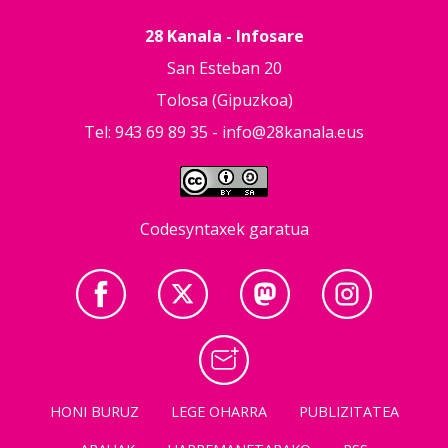
28 Kanala - Infosare
San Esteban 20
Tolosa (Gipuzkoa)
Tel: 943 69 89 35 -
info@28kanala.eus
Codesyntaxek garatua
HONI BURUZ
LEGE OHARRA
PUBLIZITATEA