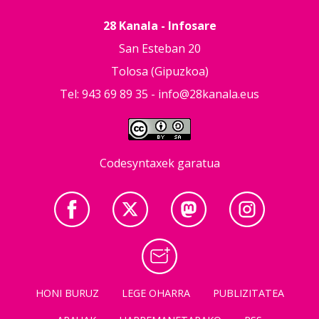
28 Kanala - Infosare
San Esteban 20
Tolosa (Gipuzkoa)
Tel: 943 69 89 35 -
info@28kanala.eus
Codesyntaxek garatua
HONI BURUZ
LEGE OHARRA
PUBLIZITATEA