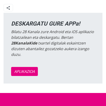
DESKARGATU GURE APPa!
Bilatu 28 Kanala zure Android eta iOS aplikazio
bilatzailean eta deskargatu. Bertan
28KanalaKide
txartel digitalak eskaintzen
dizuten abantailez gozatzeko aukera izango
duzu.
APLIKAZIOA