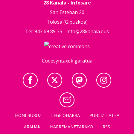
28 Kanala - Infosare
San Esteban 20
Tolosa (Gipuzkoa)
Tel: 943 69 89 35 -
info@28kanala.eus
Codesyntaxek garatua
HONI BURUZ
LEGE OHARRA
PUBLIZITATEA
ARAUAK
HARREMANETARAKO
RSS