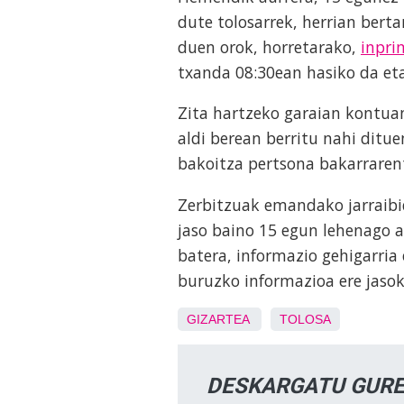
dute tolosarrek, herrian bert
duen orok, horretarako,
inpri
txanda 08:30ean hasiko da eta
Zita hartzeko garaian kontua
aldi berean berritu nahi ditu
bakoitza pertsona bakarrarent
Zerbitzuak emandako jarraibi
jaso baino 15 egun lehenago 
batera, informazio gehigarri
buruzko informazioa ere jasok
GIZARTEA
TOLOSA
DESKARGATU GURE