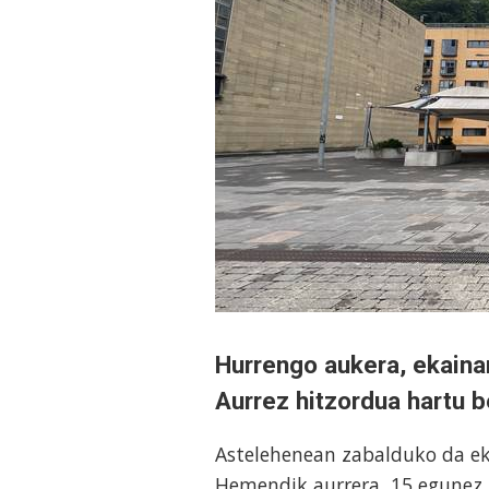
Hurrengo aukera, ekaina
Aurrez hitzordua hartu b
Astelehenean zabalduko da ek
Hemendik aurrera, 15 egunez 