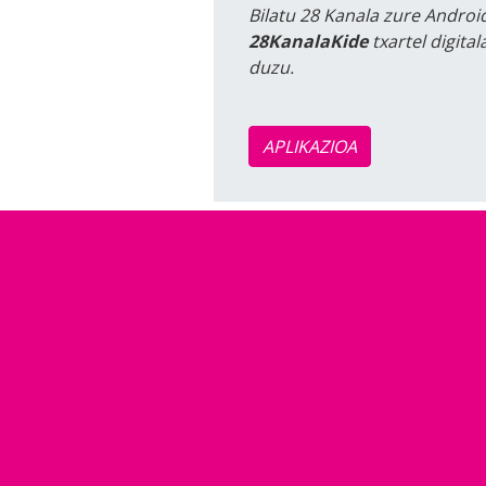
Bilatu 28 Kanala zure Android
28KanalaKide
txartel digita
duzu.
APLIKAZIOA