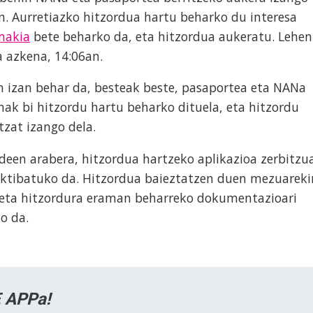
an. Aurretiazko hitzordua hartu beharko du interesa
makia
bete beharko da, eta hitzordua aukeratu. Lehen
 azkena, 14:06an.
n izan behar da, besteak beste, pasaportea eta NANa
enak bi hitzordu hartu beharko dituela, eta hitzordu
zat izango dela.
deen arabera, hitzordua hartzeko aplikazioa zerbitzu
aktibatuko da. Hitzordua baieztatzen duen mezuareki
a eta hitzordura eraman beharreko dokumentazioari
o da.
 APPa!