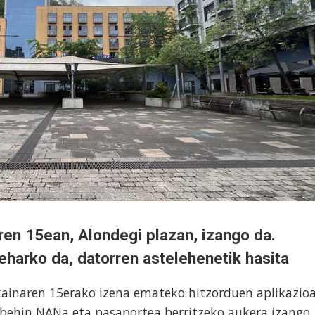
ren 15ean, Alondegi plazan, izango da.
eharko da, datorren astelehenetik hasita
ainaren 15erako izena emateko hitzorduen aplikazioa
behin NANa eta pasaportea berritzeko aukera izango