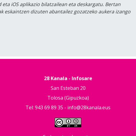
 eta iOS aplikazio bilatzailean eta deskargatu. Bertan
lak eskaintzen dizuten abantailez gozatzeko aukera izango
28 Kanala - Infosare
San Esteban 20
Tolosa (Gipuzkoa)
Tel: 943 69 89 35 -
info@28kanala.eus