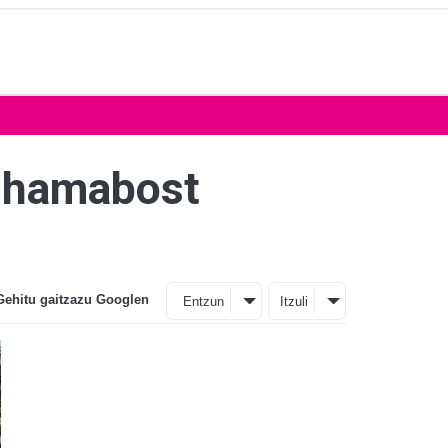
a hamabost
Gehitu gaitzazu Googlen
Entzun
Itzuli