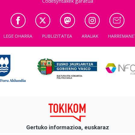
Codesyntaxek garatua
LEGE OHARRA
PUBLIZITATEA
ARAUAK
HARREMANE
Gertuko informazioa, euskaraz