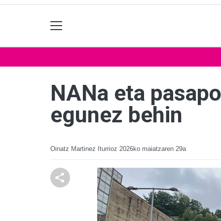
NANa eta pasapor
egunez behin
Oinatz Martinez Iturrioz
2026ko maiatzaren 29a