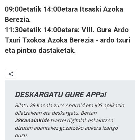
09:00etatik 14:00etara Itsaski Azoka
Berezia.
11:30etatik 14:00etara: VIII. Gure Ardo
Txuri Txokoa Azoka Berezia - ardo txuri
eta pintxo dastaketak.
DESKARGATU GURE APPa!
Bilatu 28 Kanala zure Android eta iOS aplikazio
bilatzailean eta deskargatu. Bertan
28KanalaKide
txartel digitalak eskaintzen
dizuten abantailez gozatzeko aukera izango
duzu.