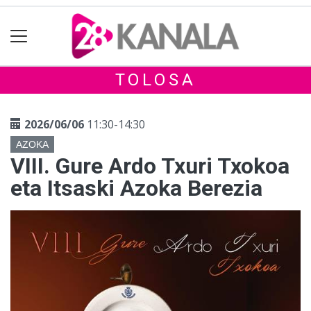
TOLOSA
2026/06/06
11:30-14:30
AZOKA
VIII. Gure Ardo Txuri Txokoa
eta Itsaski Azoka Berezia