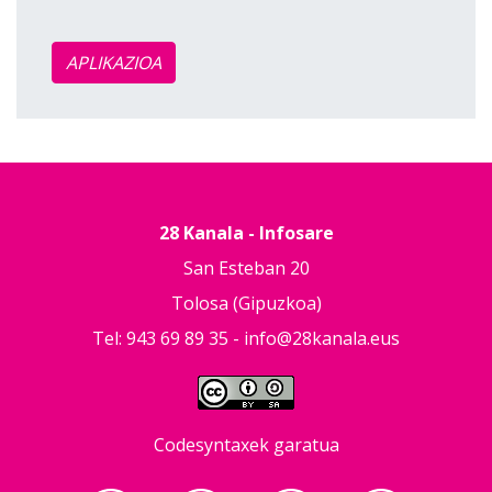
APLIKAZIOA
28 Kanala - Infosare
San Esteban 20
Tolosa (Gipuzkoa)
Tel: 943 69 89 35 -
info@28kanala.eus
Codesyntaxek garatua