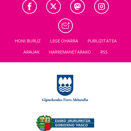
HONI BURUZ
LEGE OHARRA
PUBLIZITATEA
ARAUAK
HARREMANETARAKO
RSS