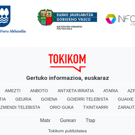
Gertuko informazioa, euskaraz
AMEZTI
ANBOTO
ANTXETA IRRATIA
ATARIA
AZP
TIA
GEURIA
GOIENA
GOIERRI TELEBISTA
GUAIXE
IZMENDI TELEBISTA
ORIO GUKA
TXINTXARRI
ZARAUT
Matx
Gurean
Ttap
Tokikom publizitatea