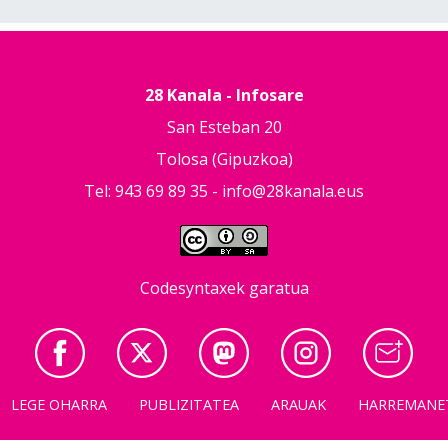
28 Kanala - Infosare
San Esteban 20
Tolosa (Gipuzkoa)
Tel: 943 69 89 35 -
info@28kanala.eus
Codesyntaxek garatua
LEGE OHARRA
PUBLIZITATEA
ARAUAK
HARREMANE