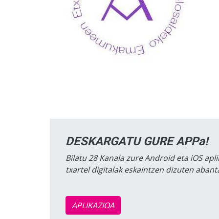
DESKARGATU GURE APPa!
Bilatu 28 Kanala zure Android eta iOS apli
txartel digitalak eskaintzen dizuten aban
APLIKAZIOA