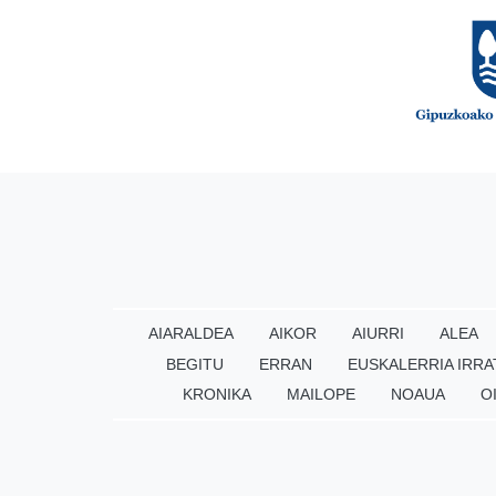
AIARALDEA
AIKOR
AIURRI
ALEA
BEGITU
ERRAN
EUSKALERRIA IRRA
KRONIKA
MAILOPE
NOAUA
O