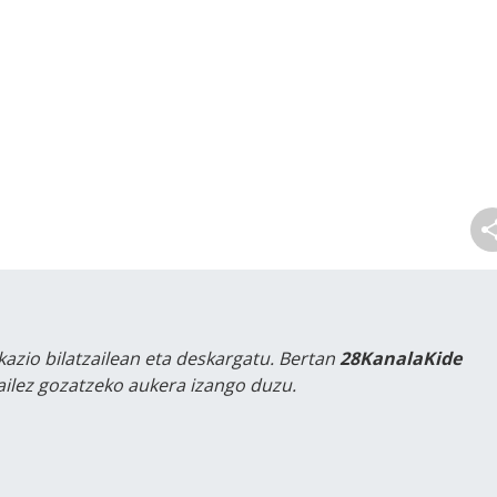
kazio bilatzailean eta deskargatu. Bertan
28KanalaKide
tailez gozatzeko aukera izango duzu.