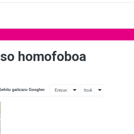
raso homofoboa
Gehitu gaitzazu Googlen
Entzun
Itzuli