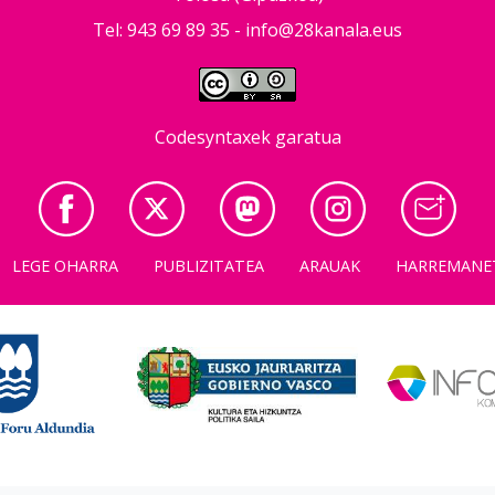
Tel: 943 69 89 35 -
info@28kanala.eus
Codesyntaxek garatua
LEGE OHARRA
PUBLIZITATEA
ARAUAK
HARREMANE