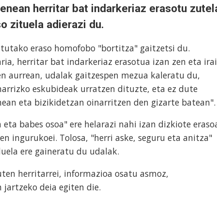
enean herritar bat indarkeriaz erasotu zute
o zituela adierazi du.
tutako eraso homofobo "bortitza" gaitzetsi du.
ia, herritar bat indarkeriaz erasotua izan zen eta ira
n aurrean, udalak gaitzespen mezua kaleratu du,
arrizko eskubideak urratzen dituzte, eta ez dute
nean eta bizikidetzan oinarritzen den gizarte batean".
 eta babes osoa" ere helarazi nahi izan dizkiote eraso
n ingurukoei. Tolosa, "herri aske, seguru eta anitza"
duela ere gaineratu du udalak.
uten herritarrei, informazioa osatu asmoz,
jartzeko deia egiten die.