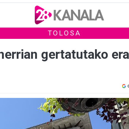
TOLOSA
herrian gertatutako e