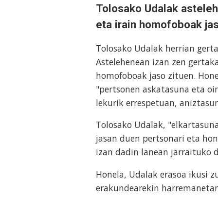
Tolosako Udalak asteleh
eta irain homofoboak jas
Tolosako Udalak herrian gerta
Astelehenean izan zen gertakar
homofoboak jaso zituen. Hone
"pertsonen askatasuna eta oin
lekurik errespetuan, aniztasu
Tolosako Udalak, "elkartasuna
jasan duen pertsonari eta hone
izan dadin lanean jarraituko 
Honela, Udalak erasoa ikusi z
erakundearekin harremanetan 