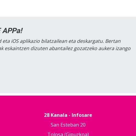
 APPa!
 eta iOS aplikazio bilatzailean eta deskargatu. Bertan
lak eskaintzen dizuten abantailez gozatzeko aukera izango
28 Kanala - Infosare
San Esteban 20
Tolosa (Gipuzkoa)