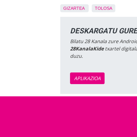
GIZARTEA
TOLOSA
DESKARGATU GURE
Bilatu 28 Kanala zure Android
28KanalaKide
txartel digita
duzu.
APLIKAZIOA