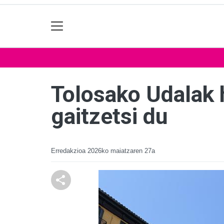
Tolosako Udalak 
gaitzetsi du
Erredakzioa
2026ko maiatzaren 27a