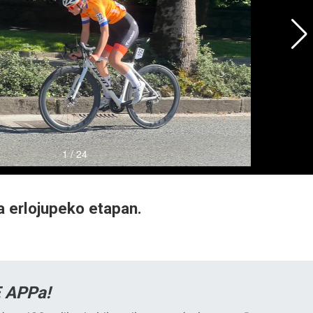
ira erlojupeko etapan.
 APPa!