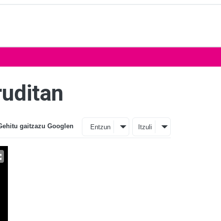
ruditan
Gehitu gaitzazu Googlen
Entzun
Itzuli