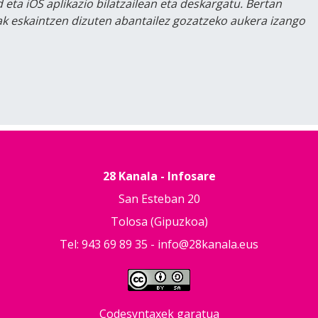
 eta iOS aplikazio bilatzailean eta deskargatu. Bertan
lak eskaintzen dizuten abantailez gozatzeko aukera izango
28 Kanala - Infosare
San Esteban 20
Tolosa (Gipuzkoa)
Tel: 943 69 89 35 -
info@28kanala.eus
Codesyntaxek garatua