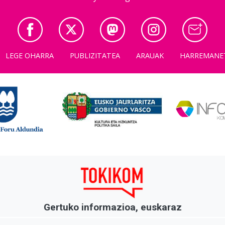
LEGE OHARRA
PUBLIZITATEA
ARAUAK
HARREMANE
Gertuko informazioa, euskaraz