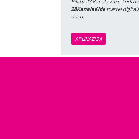
Bilatu 28 Kanala zure Android
28KanalaKide
txartel digita
duzu.
APLIKAZIOA