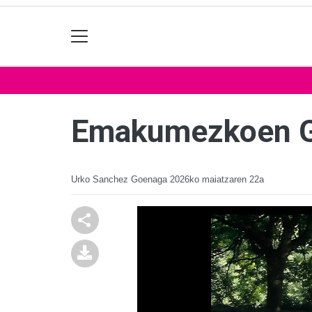
Emakumezkoen Gip
Urko Sanchez Goenaga
2026ko maiatzaren 22a