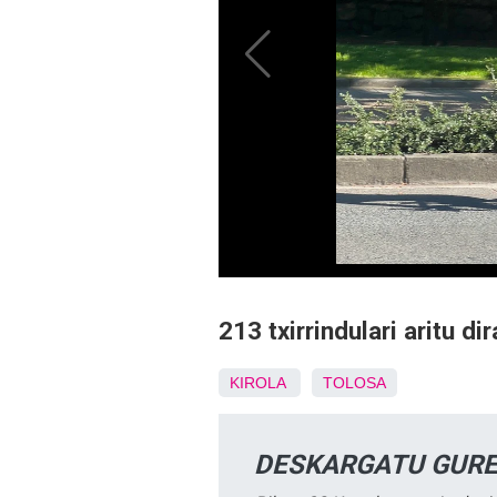
213 txirrindulari aritu d
KIROLA
TOLOSA
DESKARGATU GURE