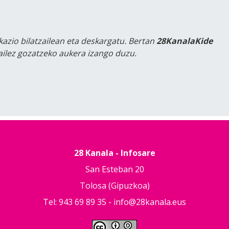
kazio bilatzailean eta deskargatu. Bertan
28KanalaKide
tailez gozatzeko aukera izango duzu.
28 Kanala - Infosare
San Esteban 20
Tolosa (Gipuzkoa)
Tel: 943 69 89 35 -
info@28kanala.eus