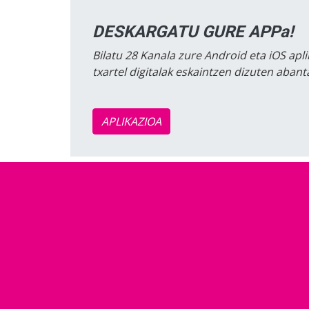
DESKARGATU GURE APPa!
Bilatu 28 Kanala zure Android eta iOS apli
txartel digitalak eskaintzen dizuten aban
APLIKAZIOA