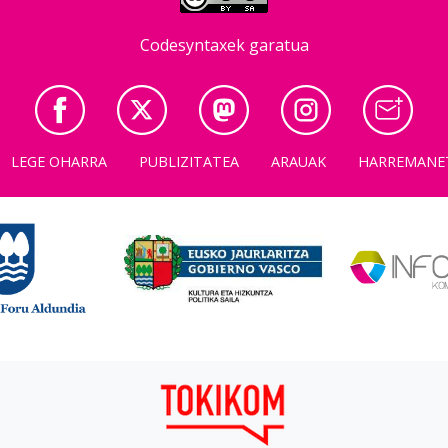
Codesyntaxek garatua
LEGE OHARRA
PUBLIZITATEA
ARAUAK
HARREMANE