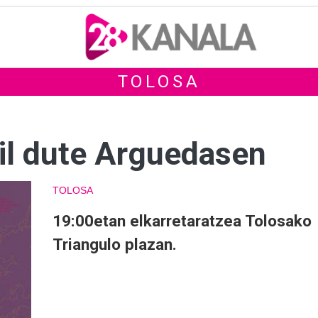
TOLOSA
il dute Arguedasen
TOLOSA
19:00etan elkarretaratzea Tolosako
Triangulo plazan.