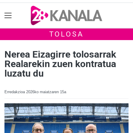
TOLOSA
Nerea Eizagirre tolosarrak
Realarekin zuen kontratua
luzatu du
Erredakzioa
2026ko maiatzaren 15a