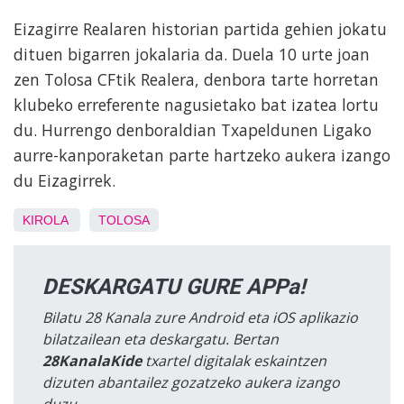
Eizagirre Realaren historian partida gehien jokatu
dituen bigarren jokalaria da. Duela 10 urte joan
zen Tolosa CFtik Realera, denbora tarte horretan
klubeko erreferente nagusietako bat izatea lortu
du. Hurrengo denboraldian Txapeldunen Ligako
aurre-kanporaketan parte hartzeko aukera izango
du Eizagirrek.
KIROLA
TOLOSA
DESKARGATU GURE APPa!
Bilatu 28 Kanala zure Android eta iOS aplikazio
bilatzailean eta deskargatu. Bertan
28KanalaKide
txartel digitalak eskaintzen
dizuten abantailez gozatzeko aukera izango
duzu.