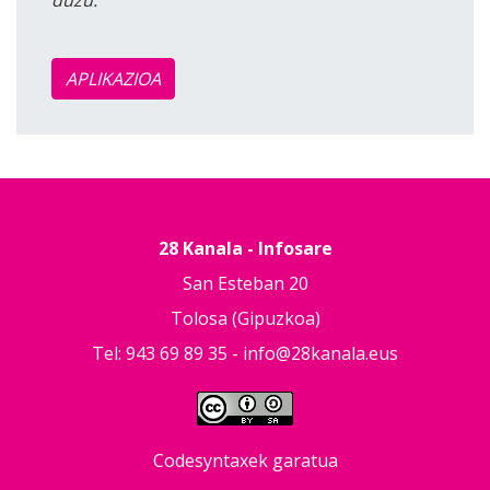
APLIKAZIOA
28 Kanala - Infosare
San Esteban 20
Tolosa (Gipuzkoa)
Tel: 943 69 89 35 -
info@28kanala.eus
Codesyntaxek garatua