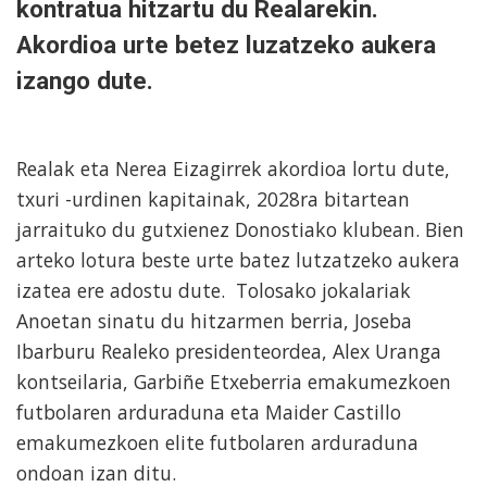
kontratua hitzartu du Realarekin.
Akordioa urte betez luzatzeko aukera
izango dute.
Realak eta Nerea Eizagirrek akordioa lortu dute,
txuri -urdinen kapitainak, 2028ra bitartean
jarraituko du gutxienez Donostiako klubean. Bien
arteko lotura beste urte batez lutzatzeko aukera
izatea ere adostu dute. Tolosako jokalariak
Anoetan sinatu du hitzarmen berria, Joseba
Ibarburu Realeko presidenteordea, Alex Uranga
kontseilaria, Garbiñe Etxeberria emakumezkoen
futbolaren arduraduna eta Maider Castillo
emakumezkoen elite futbolaren arduraduna
ondoan izan ditu.