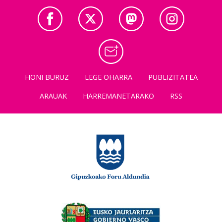
HONI BURUZ
LEGE OHARRA
PUBLIZITATEA
ARAUAK
HARREMANETARAKO
RSS