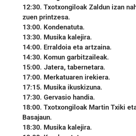
12:30. Txotxongiloak Zaldun izan nah
zuen printzesa.
13:00. Kondenatuta.
13:30. Musika kalejira.
14:00. Erraldoia eta artzaina.
14:30. Komun garbitzaileak.
15:00. Jatera, tabernetara.
17:00. Merkatuaren irekiera.
17:15. Musika ikuskizuna.
17:30. Gervasio handia.
18:00. Txotxongiloak Martin Txiki et
Basajaun.
18:30. Musika kalejira.