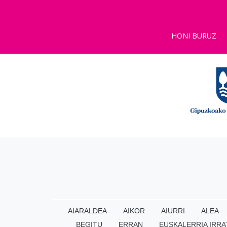
HONI BURUZ
AIARALDEA
AIKOR
AIURRI
ALEA
BEGITU
ERRAN
EUSKALERRIA IRRA