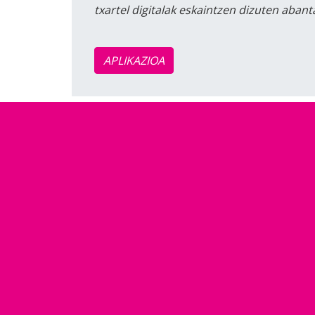
txartel digitalak eskaintzen dizuten aban
APLIKAZIOA