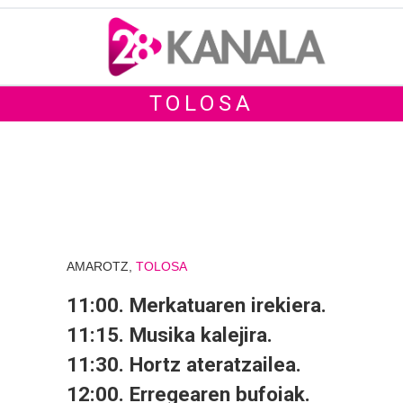
TOLOSA
AMAROTZ,
TOLOSA
11:00. Merkatuaren irekiera.
11:15. Musika kalejira.
11:30. Hortz ateratzailea.
12:00. Erregearen bufoiak.