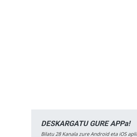
DESKARGATU GURE APPa!
Bilatu 28 Kanala zure Android eta iOS apli