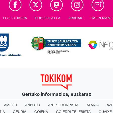
LEGE OHARRA
PUBLIZITATEA
ARAUAK
HARREMANE
Gertuko informazioa, euskaraz
AMEZTI
ANBOTO
ANTXETA IRRATIA
ATARIA
AZP
TIA
GEURIA
GOIENA
GOIERRI TELEBISTA
GUAIXE