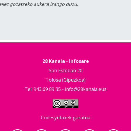
tailez gozatzeko aukera izango duzu.
28 Kanala - Infosare
San Esteban 20
Tolosa (Gipuzkoa)
Tel: 943 69 89 35 -
info@28kanala.eus
Codesyntaxek garatua