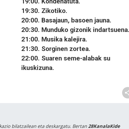
19:00. Kondenatuta.
19:30. Zikotiko.
20:00. Basajaun, basoen jauna.
20:30. Munduko gizonik indartsuena
21:00. Musika kalejira.
21:30. Sorginen zortea.
22:00. Suaren seme-alabak su
ikuskizuna.
kazio bilatzailean eta deskargatu. Bertan
28KanalaKide