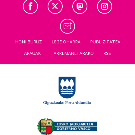
HONI BURUZ
LEGE OHARRA
PUBLIZITATEA
ARAUAK
HARREMANETARAKO
RSS