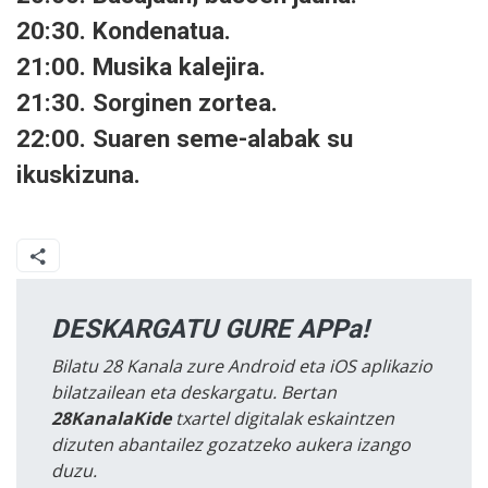
20:30. Kondenatua.
21:00. Musika kalejira.
21:30. Sorginen zortea.
22:00. Suaren seme-alabak su
ikuskizuna.
DESKARGATU GURE APPa!
Bilatu 28 Kanala zure Android eta iOS aplikazio
bilatzailean eta deskargatu. Bertan
28KanalaKide
txartel digitalak eskaintzen
dizuten abantailez gozatzeko aukera izango
duzu.