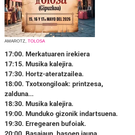
AMAROTZ,
TOLOSA
17:00. Merkatuaren irekiera
17:15. Musika kalejira.
17:30. Hortz-ateratzailea.
18:00. Txotxongiloak: printzesa,
zalduna...
18:30. Musika kalejira.
19:00. Munduko gizonik indartsuena.
19:30. Erregearen bufoiak.
20:00. Basajaun, basoen jauna.