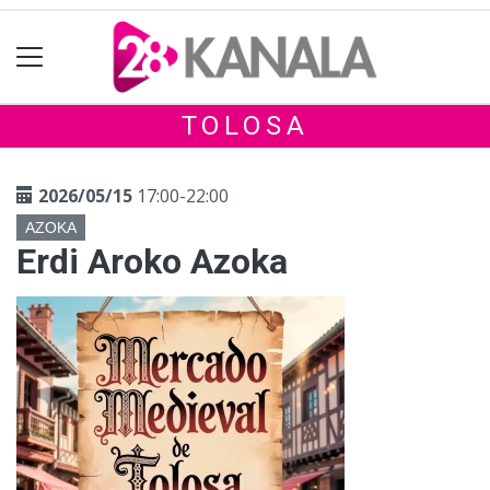
TOLOSA
2026/05/15
17:00-22:00
AZOKA
Erdi Aroko Azoka