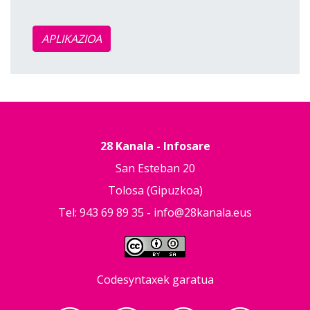
APLIKAZIOA
28 Kanala - Infosare
San Esteban 20
Tolosa (Gipuzkoa)
Tel: 943 69 89 35 -
info@28kanala.eus
Codesyntaxek garatua