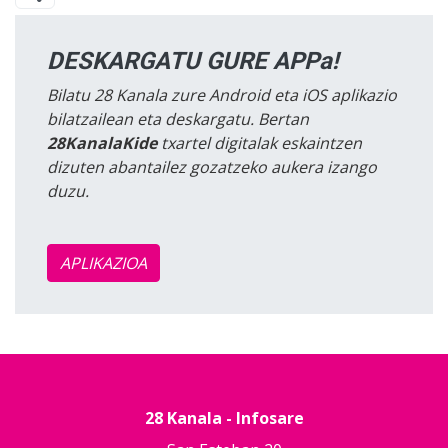
DESKARGATU GURE APPa!
Bilatu 28 Kanala zure Android eta iOS aplikazio
bilatzailean eta deskargatu. Bertan
28KanalaKide
txartel digitalak eskaintzen
dizuten abantailez gozatzeko aukera izango
duzu.
APLIKAZIOA
28 Kanala - Infosare