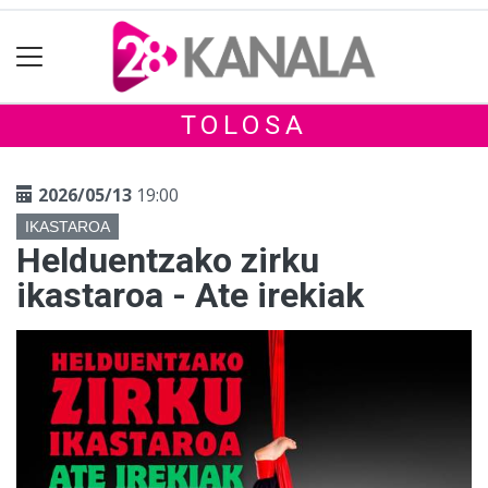
TOLOSA
2026/05/13
19:00
IKASTAROA
Helduentzako zirku
ikastaroa - Ate irekiak