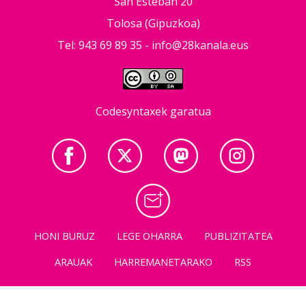
San Esteban 20
Tolosa (Gipuzkoa)
Tel: 943 69 89 35 -
info@28kanala.eus
Codesyntaxek garatua
HONI BURUZ
LEGE OHARRA
PUBLIZITATEA
ARAUAK
HARREMANETARAKO
RSS