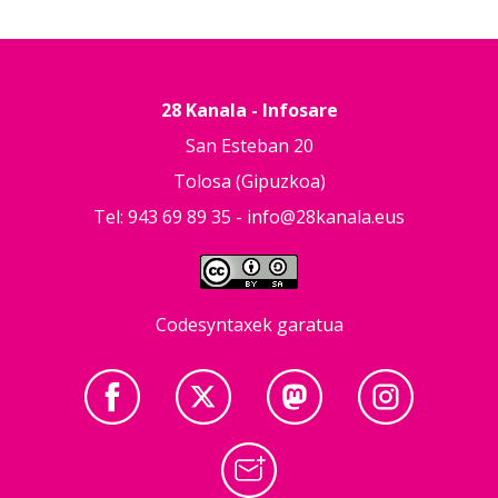
28 Kanala - Infosare
San Esteban 20
Tolosa (Gipuzkoa)
Tel: 943 69 89 35 -
info@28kanala.eus
Codesyntaxek garatua