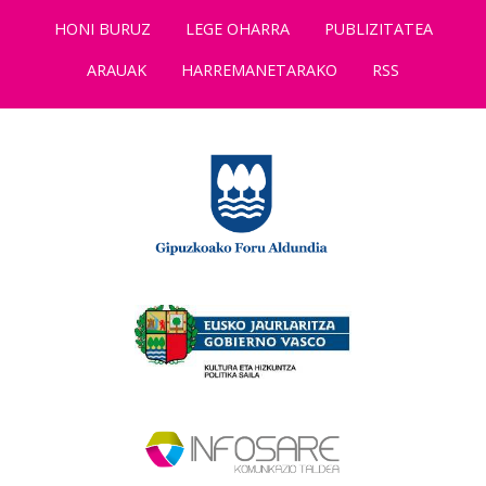
HONI BURUZ
LEGE OHARRA
PUBLIZITATEA
ARAUAK
HARREMANETARAKO
RSS