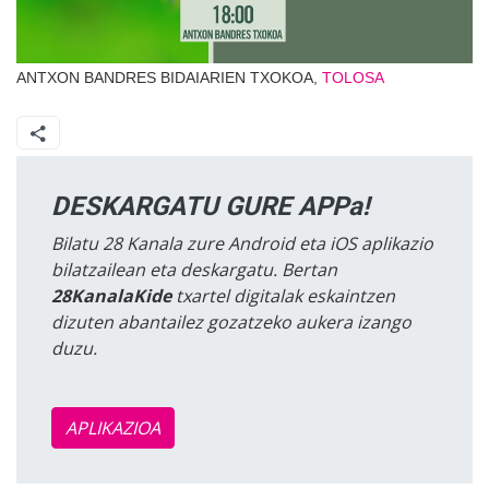
ANTXON BANDRES BIDAIARIEN TXOKOA,
TOLOSA
DESKARGATU GURE APPa!
Bilatu 28 Kanala zure Android eta iOS aplikazio
bilatzailean eta deskargatu. Bertan
28KanalaKide
txartel digitalak eskaintzen
dizuten abantailez gozatzeko aukera izango
duzu.
APLIKAZIOA