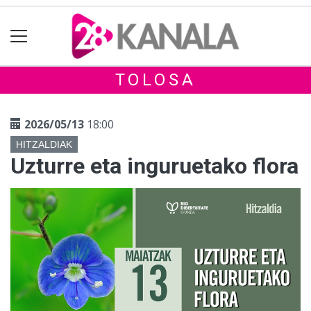
TOLOSA
2026/05/13
18:00
HITZALDIAK
Uzturre eta inguruetako flora