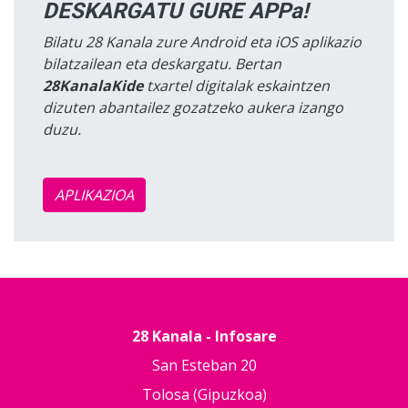
DESKARGATU GURE APPa!
Bilatu 28 Kanala zure Android eta iOS aplikazio
bilatzailean eta deskargatu. Bertan
28KanalaKide
txartel digitalak eskaintzen
dizuten abantailez gozatzeko aukera izango
duzu.
APLIKAZIOA
28 Kanala - Infosare
San Esteban 20
Tolosa (Gipuzkoa)