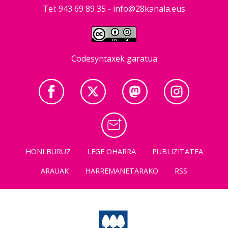
Tel: 943 69 89 35 -
info@28kanala.eus
Codesyntaxek garatua
HONI BURUZ
LEGE OHARRA
PUBLIZITATEA
ARAUAK
HARREMANETARAKO
RSS