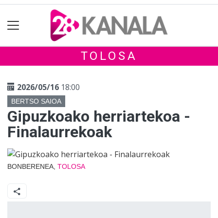
TOLOSA
2026/05/16
18:00
BERTSO SAIOA
Gipuzkoako herriartekoa -
Finalaurrekoak
BONBERENEA,
TOLOSA