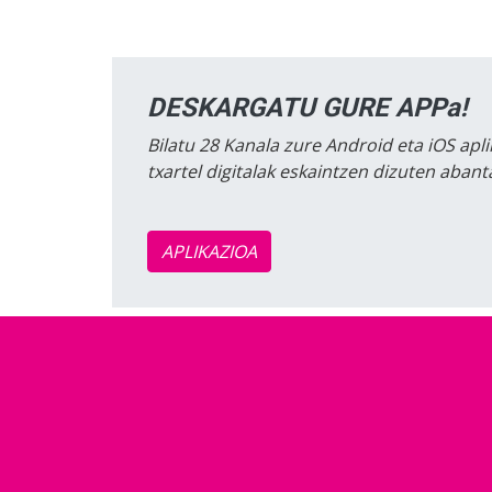
DESKARGATU GURE APPa!
Bilatu 28 Kanala zure Android eta iOS apli
txartel digitalak eskaintzen dizuten aban
APLIKAZIOA