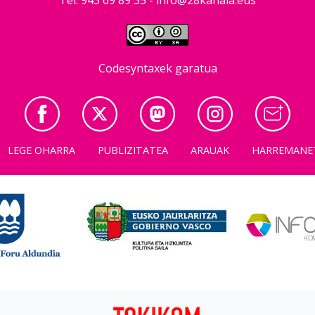
Codesyntaxek garatua
LEGE OHARRA
PUBLIZITATEA
ARAUAK
HARREMANE