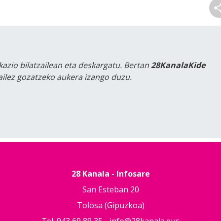
kazio bilatzailean eta deskargatu. Bertan
28KanalaKide
tailez gozatzeko aukera izango duzu.
28 Kanala - Infosare
San Esteban 20
Tolosa (Gipuzkoa)
Tel: 943 69 89 35 -
info@28kanala.eus