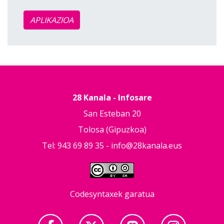
APLIKAZIOA
28 Kanala - Infosare
San Esteban 20
Tolosa (Gipuzkoa)
Tel: 943 69 89 35 -
info@28kanala.eus
Codesyntaxek garatua