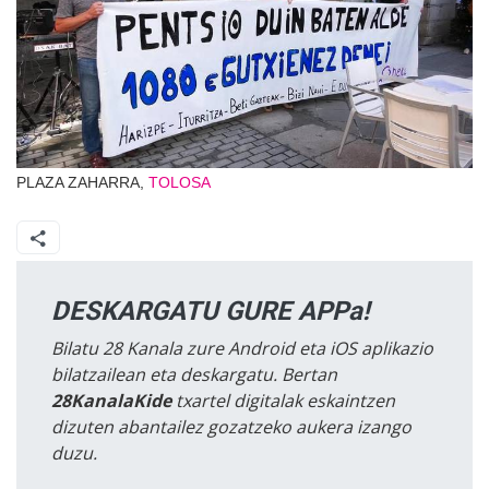
PLAZA ZAHARRA,
TOLOSA
DESKARGATU GURE APPa!
Bilatu 28 Kanala zure Android eta iOS aplikazio
bilatzailean eta deskargatu. Bertan
28KanalaKide
txartel digitalak eskaintzen
dizuten abantailez gozatzeko aukera izango
duzu.