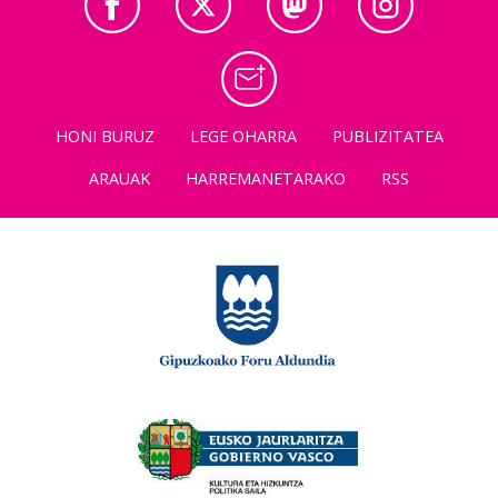
HONI BURUZ
LEGE OHARRA
PUBLIZITATEA
ARAUAK
HARREMANETARAKO
RSS