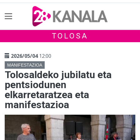
TOLOSA
2026/05/04
12:00
MANIFESTAZIOA
Tolosaldeko jubilatu eta
pentsiodunen
elkarretaratzea eta
manifestazioa