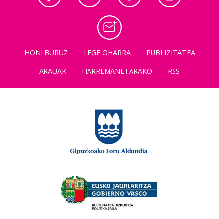
HONI BURUZ
LEGE OHARRA
PUBLIZITATEA
ARAUAK
HARREMANETARAKO
RSS