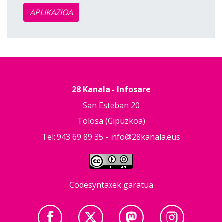
APLIKAZIOA
28 Kanala - Infosare
San Esteban 20
Tolosa (Gipuzkoa)
Tel: 943 69 89 35 -
info@28kanala.eus
Codesyntaxek garatua