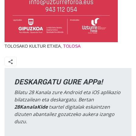
TOLOSAKO KULTUR ETXEA,
TOLOSA
DESKARGATU GURE APPa!
Bilatu 28 Kanala zure Android eta iOS aplikazio
bilatzailean eta deskargatu. Bertan
28KanalaKide
txartel digitalak eskaintzen
dizuten abantailez gozatzeko aukera izango
duzu.