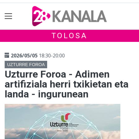
TOLOSA
2026/05/05
18:30-20:00
UZTURRE FOROA
Uzturre Foroa - Adimen
artifiziala herri txikietan eta
landa - ingurunean