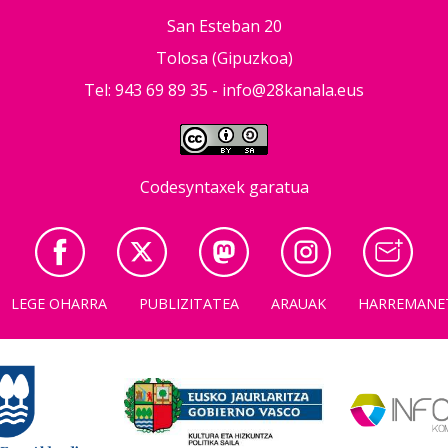
San Esteban 20
Tolosa (Gipuzkoa)
Tel: 943 69 89 35 -
info@28kanala.eus
Codesyntaxek garatua
LEGE OHARRA
PUBLIZITATEA
ARAUAK
HARREMANE