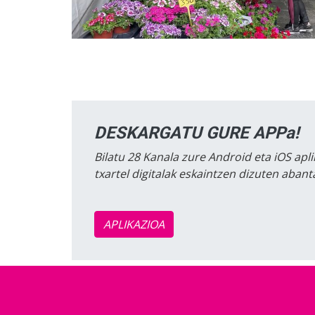
DESKARGATU GURE APPa!
Bilatu 28 Kanala zure Android eta iOS apli
txartel digitalak eskaintzen dizuten aban
APLIKAZIOA