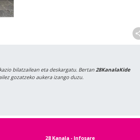
kazio bilatzailean eta deskargatu. Bertan
28KanalaKide
tailez gozatzeko aukera izango duzu.
28 Kanala - Infosare