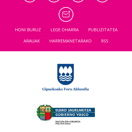
HONI BURUZ
LEGE OHARRA
PUBLIZITATEA
ARAUAK
HARREMANETARAKO
RSS