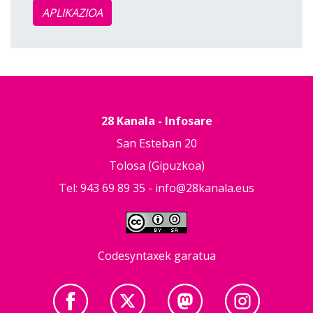
APLIKAZIOA
28 Kanala - Infosare
San Esteban 20
Tolosa (Gipuzkoa)
Tel: 943 69 89 35 -
info@28kanala.eus
Codesyntaxek garatua