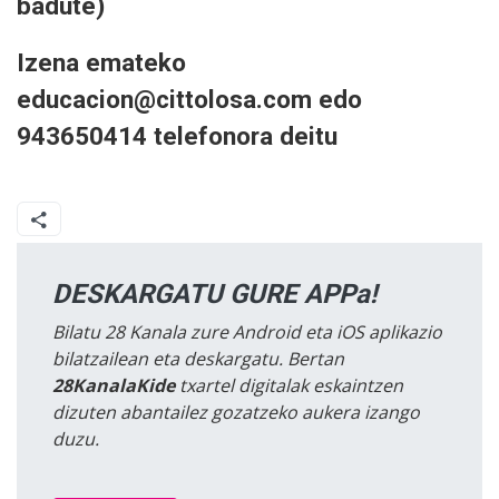
badute)
Izena emateko
educacion@cittolosa.com edo
943650414 telefonora deitu
DESKARGATU GURE APPa!
Bilatu 28 Kanala zure Android eta iOS aplikazio
bilatzailean eta deskargatu. Bertan
28KanalaKide
txartel digitalak eskaintzen
dizuten abantailez gozatzeko aukera izango
duzu.