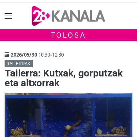
TOLOSA
2026/05/30
10:30-12:30
TAILERRAK
Tailerra: Kutxak, gorputzak
eta altxorrak