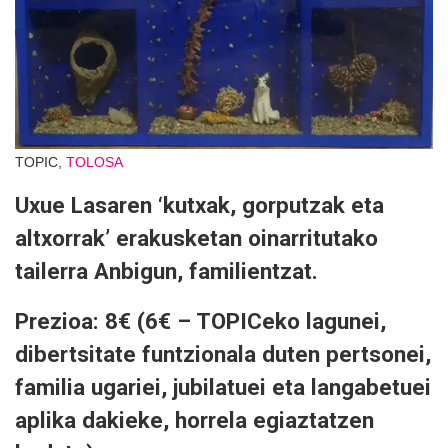
TOPIC,
TOLOSA
Uxue Lasaren ‘kutxak, gorputzak eta
altxorrak’ erakusketan oinarritutako
tailerra Anbigun, familientzat.
Prezioa: 8€ (6€ – TOPICeko lagunei,
dibertsitate funtzionala duten pertsonei,
familia ugariei, jubilatuei eta langabetuei
aplika dakieke, horrela egiaztatzen