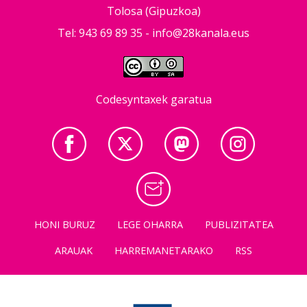
Tolosa (Gipuzkoa)
Tel: 943 69 89 35 -
info@28kanala.eus
Codesyntaxek garatua
HONI BURUZ
LEGE OHARRA
PUBLIZITATEA
ARAUAK
HARREMANETARAKO
RSS