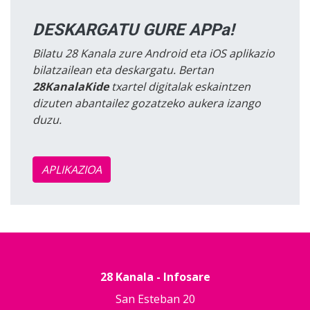
DESKARGATU GURE APPa!
Bilatu 28 Kanala zure Android eta iOS aplikazio
bilatzailean eta deskargatu. Bertan
28KanalaKide
txartel digitalak eskaintzen
dizuten abantailez gozatzeko aukera izango
duzu.
APLIKAZIOA
28 Kanala - Infosare
San Esteban 20