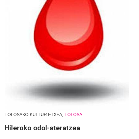
TOLOSAKO KULTUR ETXEA,
TOLOSA
Hileroko odol-ateratzea