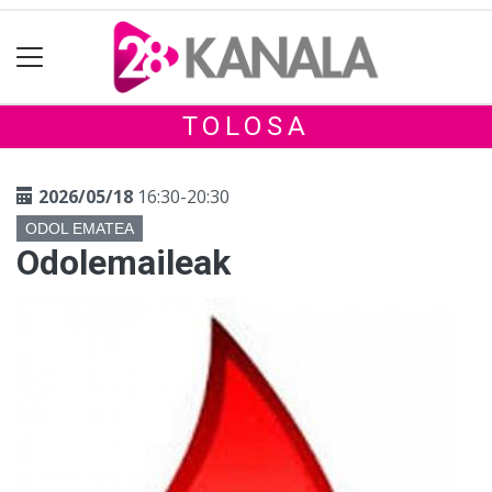
TOLOSA
2026/05/18
16:30-20:30
ODOL EMATEA
Odolemaileak