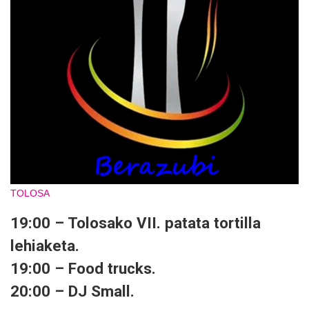
TOLOSA
19:00 – Tolosako VII. patata tortilla
lehiaketa.
19:00 – Food trucks.
20:00 – DJ Small.