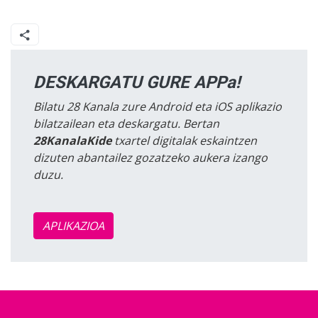
DESKARGATU GURE APPa!
Bilatu 28 Kanala zure Android eta iOS aplikazio
bilatzailean eta deskargatu. Bertan
28KanalaKide
txartel digitalak eskaintzen
dizuten abantailez gozatzeko aukera izango
duzu.
APLIKAZIOA