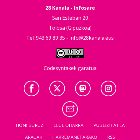
28 Kanala - Infosare
San Esteban 20
Tolosa (Gipuzkoa)
Tel: 943 69 89 35 -
info@28kanala.eus
Codesyntaxek garatua
HONI BURUZ
LEGE OHARRA
PUBLIZITATEA
ARAUAK
HARREMANETARAKO
RSS