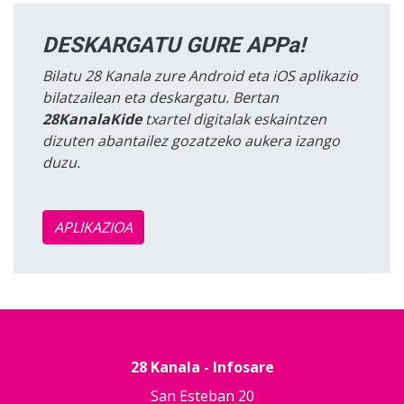
DESKARGATU GURE APPa!
Bilatu 28 Kanala zure Android eta iOS aplikazio
bilatzailean eta deskargatu. Bertan
28KanalaKide
txartel digitalak eskaintzen
dizuten abantailez gozatzeko aukera izango
duzu.
APLIKAZIOA
28 Kanala - Infosare
San Esteban 20