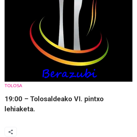
TOLOSA
19:00 – Tolosaldeako VI. pintxo
lehiaketa.