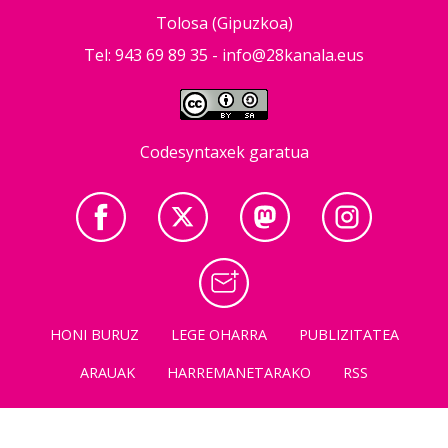
Tolosa (Gipuzkoa)
Tel: 943 69 89 35 -
info@28kanala.eus
Codesyntaxek garatua
HONI BURUZ
LEGE OHARRA
PUBLIZITATEA
ARAUAK
HARREMANETARAKO
RSS