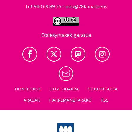
Tel: 943 69 89 35 -
info@28kanala.eus
Codesyntaxek garatua
HONI BURUZ
LEGE OHARRA
PUBLIZITATEA
ARAUAK
HARREMANETARAKO
RSS