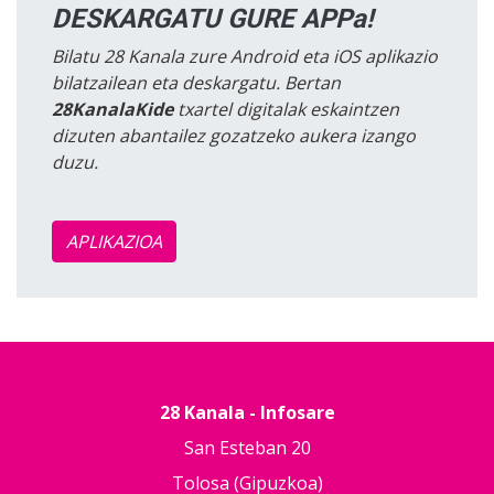
DESKARGATU GURE APPa!
Bilatu 28 Kanala zure Android eta iOS aplikazio
bilatzailean eta deskargatu. Bertan
28KanalaKide
txartel digitalak eskaintzen
dizuten abantailez gozatzeko aukera izango
duzu.
APLIKAZIOA
28 Kanala - Infosare
San Esteban 20
Tolosa (Gipuzkoa)