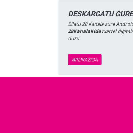
DESKARGATU GURE
Bilatu 28 Kanala zure Android
28KanalaKide
txartel digita
duzu.
APLIKAZIOA