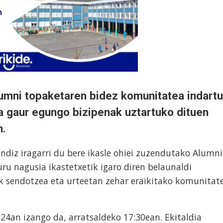
umni topaketaren bidez komunitatea indartu
ta gaur egungo bizipenak uztartuko dituen
n.
andiz iragarri du bere ikasle ohiei zuzendutako Alumni
u nagusia ikastetxetik igaro diren belaunaldi
 sendotzea eta urteetan zehar eraikitako komunitat
 24an izango da, arratsaldeko 17:30ean. Ekitaldia