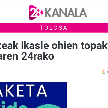
TOLOSA
xeak ikasle ohien topak
laren 24rako