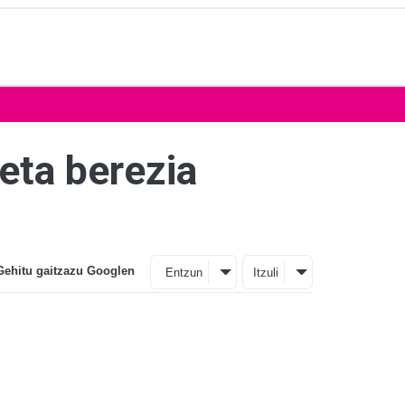
eta berezia
Gehitu gaitzazu Googlen
Entzun
Itzuli