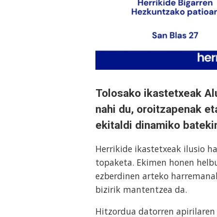
Tolosako ikastetxeak Al
nahi du, oroitzapenak e
ekitaldi dinamiko bateki
Herrikide ikastetxeak ilusio h
topaketa. Ekimen honen helbur
ezberdinen arteko harremanak
bizirik mantentzea da.
Hitzordua datorren apirilaren