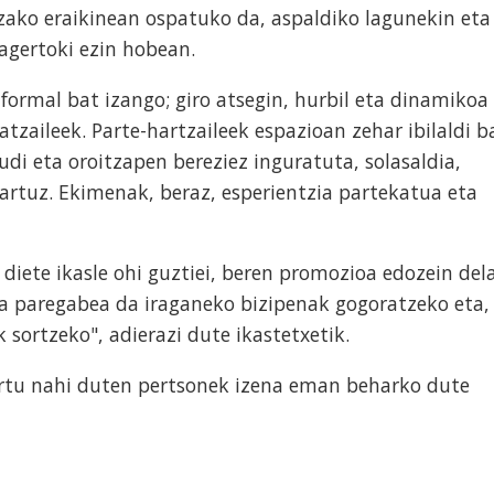
zako eraikinean ospatuko da, aspaldiko lagunekin eta
 agertoki ezin hobean.
formal bat izango; giro atsegin, hurbil eta dinamikoa
atzaileek. Parte-hartzaileek espazioan zehar ibilaldi b
udi eta oroitzapen bereziez inguratuta, solasaldia,
tartuz. Ekimenak, beraz, esperientzia partekatua eta
n diete ikasle ohi guztiei, beren promozioa edozein del
ra paregabea da iraganeko bizipenak gogoratzeko eta,
k sortzeko", adierazi dute ikastetxetik.
rtu nahi duten pertsonek izena eman beharko dute