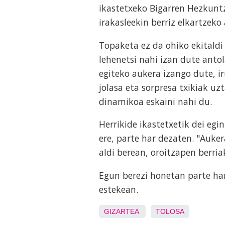
ikastetxeko Bigarren Hezkunt
irakasleekin berriz elkartzeko
Topaketa ez da ohiko ekitaldi 
lehenetsi nahi izan dute antol
egiteko aukera izango dute, ir
jolasa eta sorpresa txikiak uz
dinamikoa eskaini nahi du.
Herrikide ikastetxetik dei egi
ere, parte har dezaten. "Auke
aldi berean, oroitzapen berria
Egun berezi honetan parte ha
estekean.
GIZARTEA
TOLOSA