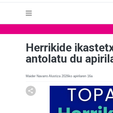
Herrikide ikastet
antolatu du apiri
Maider Navarro Alustiza
2026ko apirilaren 16a