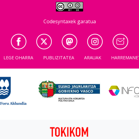
Codesyntaxek garatua
LEGE OHARRA
PUBLIZITATEA
ARAUAK
HARREMANE