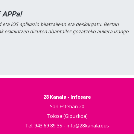
 APPa!
 eta iOS aplikazio bilatzailean eta deskargatu. Bertan
lak eskaintzen dizuten abantailez gozatzeko aukera izango
28 Kanala - Infosare
San Esteban 20
Tolosa (Gipuzkoa)
Tel: 943 69 89 35 -
info@28kanala.eus