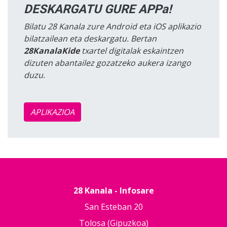
DESKARGATU GURE APPa!
Bilatu 28 Kanala zure Android eta iOS aplikazio
bilatzailean eta deskargatu. Bertan
28KanalaKide
txartel digitalak eskaintzen
dizuten abantailez gozatzeko aukera izango
duzu.
APLIKAZIOA
28 Kanala - Infosare
San Esteban 20
Tolosa (Gipuzkoa)