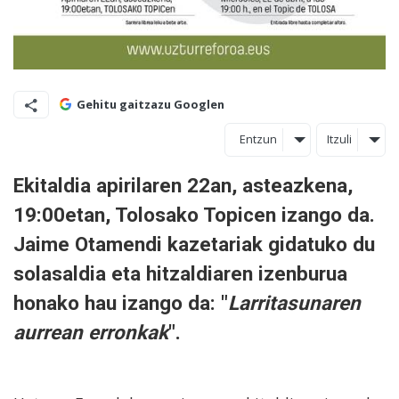
Gehitu gaitzazu Googlen
Entzun
Itzuli
Ekitaldia apirilaren 22an, asteazkena,
19:00etan, Tolosako Topicen izango da.
Jaime Otamendi kazetariak gidatuko du
solasaldia eta hitzaldiaren izenburua
honako hau izango da: "
Larritasunaren
aurrean erronkak
".