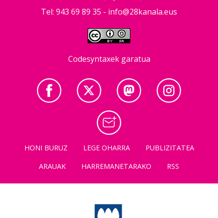
Tel: 943 69 89 35 -
info@28kanala.eus
Codesyntaxek garatua
HONI BURUZ
LEGE OHARRA
PUBLIZITATEA
ARAUAK
HARREMANETARAKO
RSS