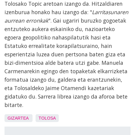
Tolosako Topic aretoan izango da. Hitzaldiaren
izenburua honako hau izango da: "
Larritasunaren
aurrean erronkak
". Gai ugariri buruzko gogoetak
entzuteko aukera eskainiko du, nazioarteko
egoera geopolitiko nahaspilatutik hasi eta
Estatuko errealitate korapilatsuraino, hain
esperientzia luzea duen pertsona baten giza eta
bizi-dimentsioa alde batera utzi gabe. Manuela
Carmenarekin egingo den topaketak elkarrizketa
formatua izango du, galdera eta erantzunekin,
eta Tolosaldeko Jaime Otamendi kazetariak
gidatuko du. Sarrera librea izango da aforoa bete
bitarte.
GIZARTEA
TOLOSA