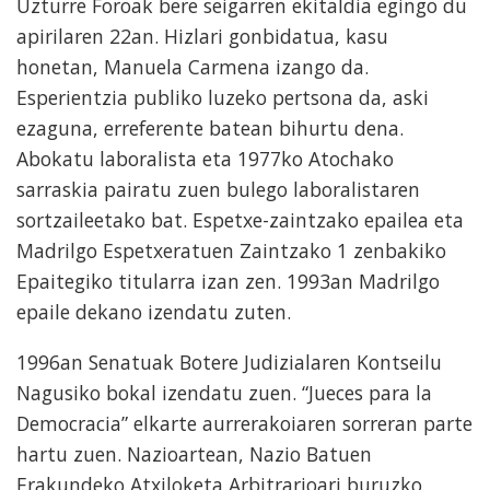
Uzturre Foroak bere seigarren ekitaldia egingo du
apirilaren 22an. Hizlari gonbidatua, kasu
honetan, Manuela Carmena izango da.
Esperientzia publiko luzeko pertsona da, aski
ezaguna, erreferente batean bihurtu dena.
Abokatu laboralista eta 1977ko Atochako
sarraskia pairatu zuen bulego laboralistaren
sortzaileetako bat. Espetxe-zaintzako epailea eta
Madrilgo Espetxeratuen Zaintzako 1 zenbakiko
Epaitegiko titularra izan zen. 1993an Madrilgo
epaile dekano izendatu zuten.
1996an Senatuak Botere Judizialaren Kontseilu
Nagusiko bokal izendatu zuen. “Jueces para la
Democracia” elkarte aurrerakoiaren sorreran parte
hartu zuen. Nazioartean, Nazio Batuen
Erakundeko Atxiloketa Arbitrarioari buruzko