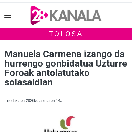
TOLOSA
Manuela Carmena izango da
hurrengo gonbidatua Uzturre
Foroak antolatutako
solasaldian
Erredakzioa
2026ko apirilaren 14a