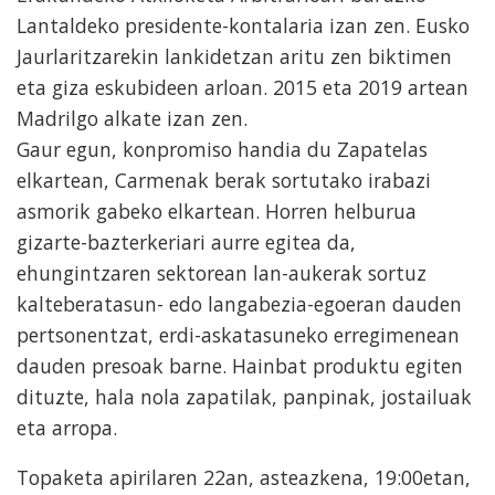
Lantaldeko presidente-kontalaria izan zen. Eusko
Jaurlaritzarekin lankidetzan aritu zen biktimen
eta giza eskubideen arloan. 2015 eta 2019 artean
Madrilgo alkate izan zen.
Gaur egun, konpromiso handia du Zapatelas
elkartean, Carmenak berak sortutako irabazi
asmorik gabeko elkartean. Horren helburua
gizarte-bazterkeriari aurre egitea da,
ehungintzaren sektorean lan-aukerak sortuz
kalteberatasun- edo langabezia-egoeran dauden
pertsonentzat, erdi-askatasuneko erregimenean
dauden presoak barne. Hainbat produktu egiten
dituzte, hala nola zapatilak, panpinak, jostailuak
eta arropa.
Topaketa apirilaren 22an, asteazkena, 19:00etan,