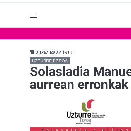
2026/04/22
19:00
UZTURRE FOROA
Solasladia Manue
aurrean erronkak