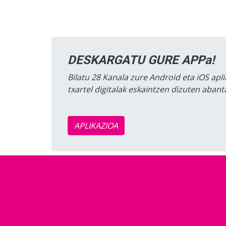
DESKARGATU GURE APPa!
Bilatu 28 Kanala zure Android eta iOS apli
txartel digitalak eskaintzen dizuten aban
APLIKAZIOA