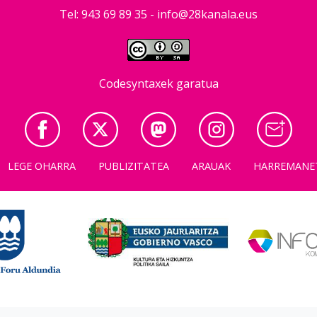
Tel: 943 69 89 35 -
info@28kanala.eus
Codesyntaxek garatua
LEGE OHARRA
PUBLIZITATEA
ARAUAK
HARREMANE