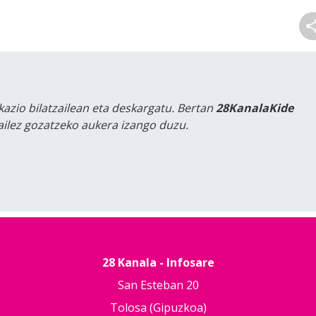
kazio bilatzailean eta deskargatu. Bertan
28KanalaKide
tailez gozatzeko aukera izango duzu.
28 Kanala - Infosare
San Esteban 20
Tolosa (Gipuzkoa)