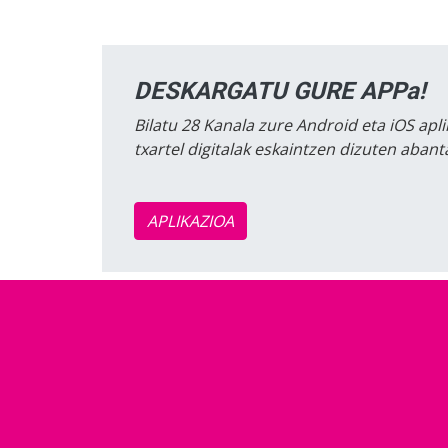
DESKARGATU GURE APPa!
Bilatu 28 Kanala zure Android eta iOS apli
txartel digitalak eskaintzen dizuten aban
APLIKAZIOA