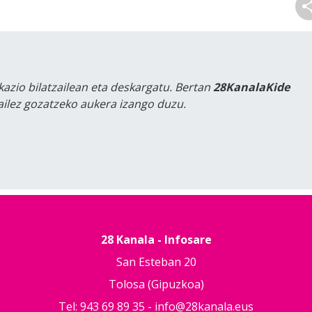
kazio bilatzailean eta deskargatu. Bertan
28KanalaKide
tailez gozatzeko aukera izango duzu.
28 Kanala - Infosare
San Esteban 20
Tolosa (Gipuzkoa)
Tel: 943 69 89 35 -
info@28kanala.eus