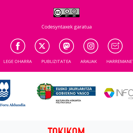
Codesyntaxek garatua
LEGE OHARRA
PUBLIZITATEA
ARAUAK
HARREMANE