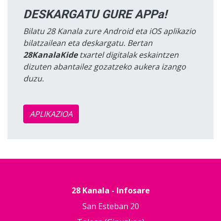
DESKARGATU GURE APPa!
Bilatu 28 Kanala zure Android eta iOS aplikazio
bilatzailean eta deskargatu. Bertan
28KanalaKide
txartel digitalak eskaintzen
dizuten abantailez gozatzeko aukera izango
duzu.
APLIKAZIOA
28 Kanala - Infosare
San Esteban 20