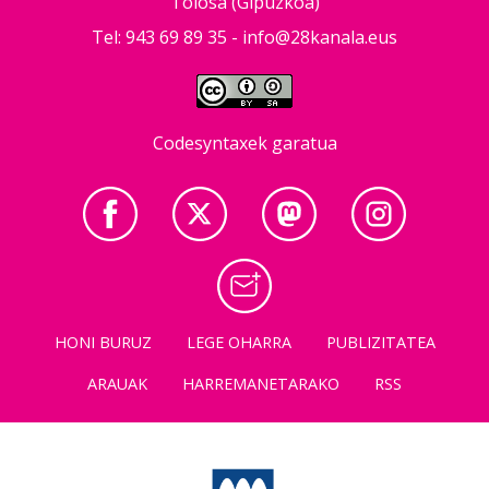
Tolosa (Gipuzkoa)
Tel: 943 69 89 35 -
info@28kanala.eus
Codesyntaxek garatua
HONI BURUZ
LEGE OHARRA
PUBLIZITATEA
ARAUAK
HARREMANETARAKO
RSS